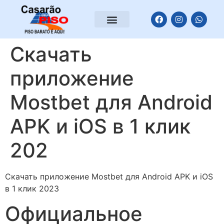
Скачать
приложение
Mostbet для Android
APK и iOS в 1 клик
202
Скачать приложение Mostbet для Android APK и iOS
в 1 клик 2023
Официальное