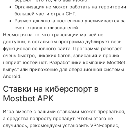
Организация не может работать на территории
большей части стран СНГ.
Размер джекпота постепенно увеличивается за
счет ставок пользователей.
Несмотря на то, что трансляции матчей не
доступны, в остальном программа дублирует весь
функционал основного сайта. Программа работает
очень быстро, никаких багов, зависаний и прочих
неприятностей нет. Разработчики компании MostBet,
выпустили приложение для операционной системы
Android.
Ставки на киберспорт в
Mostbet APK
Игра вместе с вашими ставками может прерваться,
а средства попросту пропадут. Чтобы этого не
случилось, рекомендуем установить VPN-сервис,