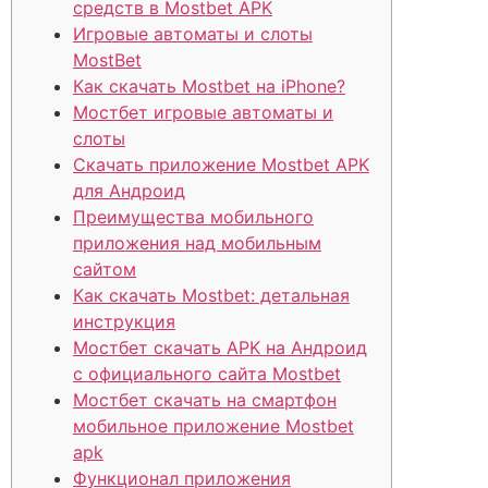
средств в Mostbet APK
Игровые автоматы и слоты
MostBet
Как скачать Mostbet на iPhone?
Мостбет игровые автоматы и
слоты
Скачать приложение Mostbet APK
для Андроид
Преимущества мобильного
приложения над мобильным
сайтом
Как скачать Mostbet: детальная
инструкция
Мостбет скачать APK на Андроид
с официального сайта Mostbet
Мостбет скачать на смартфон
мобильное приложение Mostbet
apk
Функционал приложения