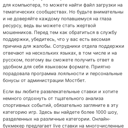
для компьютера, то можете найти файл загрузки на
тематических сообществах. Но будьте внимательны
и не доверяйте каждому попавшемуся на глаза
ресурсу, ведь вы можете стать жертвой
мошенников. Перед тем как обратиться в службу
поддержки, убедитесь, что у вас есть весомая
причина для жалобы. Сотрудники отдела поддержки
отвечают на нескольких языках, в том числе и на
русском, поэтому вы сможете получить ответ в
удобном для себя языковом формате. Приятно
порадовала программа лояльности и персональные
бонусы от администрации Мостбет.
Если вы любите развлекательные ставки и хотите
немного отдохнуть от тщательного анализа
спортивных событий, обязательно загляните в эту
категорию игр. Здесь вы найдете более 1000 шоу,
разделенных на различные категории. Онлайн-
букмекер предлагает live ставки на многочисленные