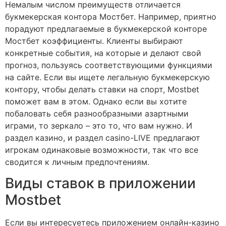
Немалым числом преимуществ отличается
букмекерская контора Мостбет. Например, приятно
порадуют предлагаемые в букмекерской конторе
Мостбет коэффициенты. Клиенты выбирают
конкретные события, на которые и делают свой
прогноз, пользуясь соответствующими функциями
на сайте. Если вы ищете легальную букмекерскую
контору, чтобы делать ставки на спорт, Mostbet
поможет вам в этом. Однако если вы хотите
побаловать себя разнообразными азартными
играми, то зеркало – это то, что вам нужно. И
раздел казино, и раздел casino-LIVE предлагают
игрокам одинаковые возможности, так что все
сводится к личным предпочтениям.
Виды ставок в приложении
Mostbet
Если вы интересуетесь приложением онлайн-казино