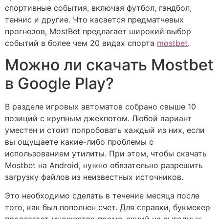
спортивные события, включая футбол, гандбол,
теннис и другие. Что касается предматчевых
прогнозов, MostBet предлагает широкий выбор
событий в более чем 20 видах спорта
mostbet
.
Можно ли скачать Mostbet
в Google Play?
В разделе игровых автоматов собрано свыше 10
позиций с крупным джекпотом. Любой вариант
уместен и стоит попробовать каждый из них, если
вы ощущаете какие-либо проблемы с
использованием утилиты. При этом, чтобы скачать
Mostbet на Android, нужно обязательно разрешить
загрузку файлов из неизвестных источников.
Это необходимо сделать в течение месяца после
того, как был пополнен счет. Для справки, букмекер