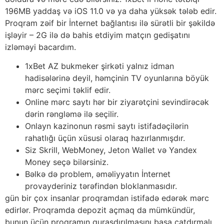
196MB yaddaş və iOS 11.0 və ya daha yüksək tələb edir.
Proqram zəif bir İnternet bağlantısı ilə sürətli bir şəkildə
işləyir – 2G ilə də bahis etdiyim matçın gedişatını
izləməyi bacardım.
1xBet AZ bukmeker şirkəti yalnız idman
hadisələrinə deyil, həmçinin TV oyunlarına böyük
mərc seçimi təklif edir.
Online mərc saytı hər bir ziyarətçini sevindirəcək
dərin rəngləmə ilə seçilir.
Onlayn kazinonun rəsmi saytı istifadəçilərin
rahatlığı üçün xüsusi olaraq hazırlanmışdır.
Siz Skrill, WebMoney, Jeton Wallet və Yandex
Money seçə bilərsiniz.
Bəlkə də problem, əməliyyatın İnternet
provayderiniz tərəfindən bloklanmasıdır.
gün bir çox insanlar proqramdan istifadə edərək mərc
edirlər. Proqramda depozit açmaq da mümkündür,
bunun üçün proqramın quraşdırılmasını başa çatdırmalı