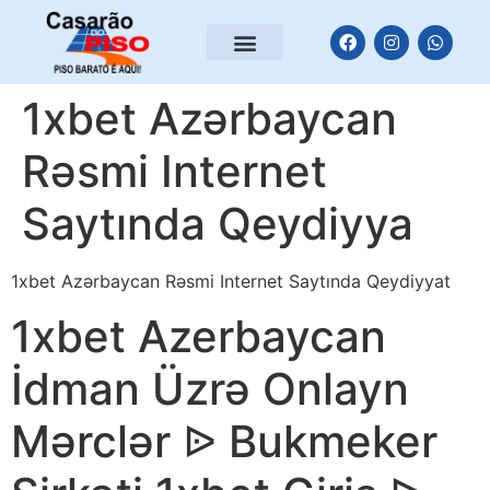
1xbet Azərbaycan
Rəsmi Internet
Saytında Qeydiyya
1xbet Azərbaycan Rəsmi Internet Saytında Qeydiyyat
1xbet Azerbaycan
İdman Üzrə Onlayn
Mərclər ᐉ Bukmeker