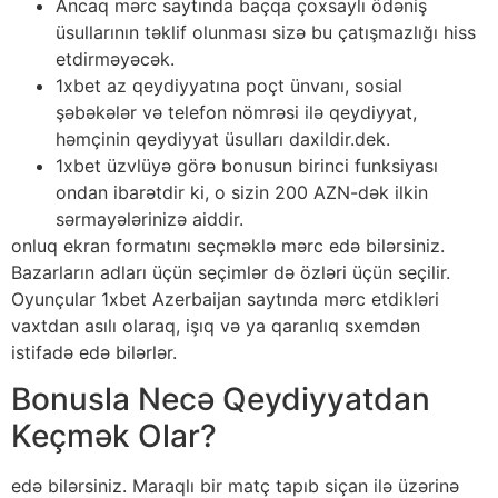
Ancaq mərc saytında baçqa çoxsaylı ödəniş
üsullarının təklif olunması sizə bu çatışmazlığı hiss
etdirməyəcək.
1xbet az qeydiyyatına poçt ünvanı, sosial
şəbəkələr və telefon nömrəsi ilə qeydiyyat,
həmçinin qeydiyyat üsulları daxildir.dek.
1xbet üzvlüyə görə bonusun birinci funksiyası
ondan ibarətdir ki, o sizin 200 AZN-dək ilkin
sərmayələrinizə aiddir.
onluq ekran formatını seçməklə mərc edə bilərsiniz.
Bazarların adları üçün seçimlər də özləri üçün seçilir.
Oyunçular 1xbet Azerbaijan saytında mərc etdikləri
vaxtdan asılı olaraq, işıq və ya qaranlıq sxemdən
istifadə edə bilərlər.
Bonusla Necə Qeydiyyatdan
Keçmək Olar?
edə bilərsiniz. Maraqlı bir matç tapıb siçan ilə üzərinə