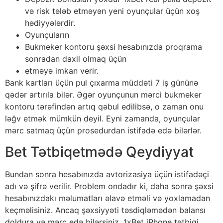
və risk tələb etməyən yeni oyunçular üçün xoş
hədiyyələrdir.
Oyunçuların
Bukmeker kontoru şəxsi hesabınızda proqrama
sonradan daxil olmaq üçün
etməyə imkan verir.
Bank kartları üçün pul çıxarma müddəti 7 iş gününə
qədər artırıla bilər. Əgər oyunçunun mərci bukmeker
kontoru tərəfindən artıq qəbul edilibsə, o zaman onu
ləğv etmək mümkün deyil. Eyni zamanda, oyunçular
mərc satmaq üçün prosedurdan istifadə edə bilərlər.
Bet Tətbiqetmədə Qeydiyyat
Bundan sonra hesabınızda avtorizasiya üçün istifadəçi
adı və şifrə verilir. Problem ondadır ki, daha sonra şəxsi
hesabınızdakı məlumatları əlavə etməli və yoxlamadan
keçməlisiniz. Ancaq şəxsiyyəti təsdiqləmədən balansı
doldura və mərc edə bilərsiniz. 1xBet iPhone tətbiqi