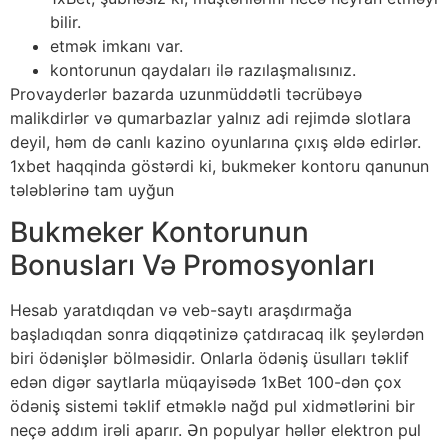
bilir.
etmək imkanı var.
kontorunun qaydaları ilə razılaşmalısınız.
Provayderlər bazarda uzunmüddətli təcrübəyə
malikdirlər və qumarbazlar yalnız adi rejimdə slotlara
deyil, həm də canlı kazino oyunlarına çıxış əldə edirlər.
1xbet haqqinda göstərdi ki, bukmeker kontoru qanunun
tələblərinə tam uyğun
Bukmeker Kontorunun
Bonusları Və Promosyonları
Hesab yaratdıqdan və veb-saytı araşdırmağa
başladıqdan sonra diqqətinizə çatdıracaq ilk şeylərdən
biri ödənişlər bölməsidir. Onlarla ödəniş üsulları təklif
edən digər saytlarla müqayisədə 1xBet 100-dən çox
ödəniş sistemi təklif etməklə nağd pul xidmətlərini bir
neçə addım irəli aparır. Ən populyar həllər elektron pul