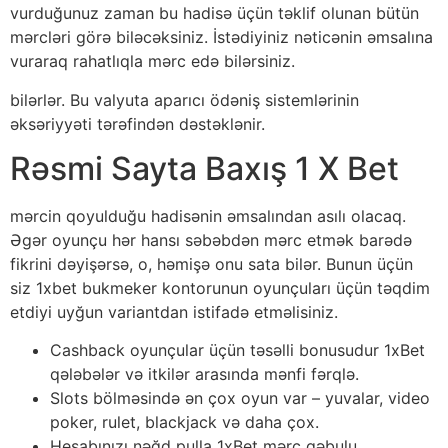
vurduğunuz zaman bu hadisə üçün təklif olunan bütün
mərcləri görə biləcəksiniz. İstədiyiniz nəticənin əmsalına
vuraraq rahatlıqla mərc edə bilərsiniz.
bilərlər. Bu valyuta aparıcı ödəniş sistemlərinin
əksəriyyəti tərəfindən dəstəklənir.
Rəsmi Sayta Baxış 1 X Bet
mərcin qoyulduğu hadisənin əmsalından asılı olacaq.
Əgər oyunçu hər hansı səbəbdən mərc etmək barədə
fikrini dəyişərsə, o, həmişə onu sata bilər. Bunun üçün
siz 1xbet bukmeker kontorunun oyunçuları üçün təqdim
etdiyi uyğun variantdan istifadə etməlisiniz.
Cashback oyunçular üçün təsəlli bonusudur 1xBet
qələbələr və itkilər arasında mənfi fərqlə.
Slots bölməsində ən çox oyun var – yuvalar, video
poker, rulet, blackjack və daha çox.
Hesabınızı nəğd pulla 1xBet mərc qəbulu