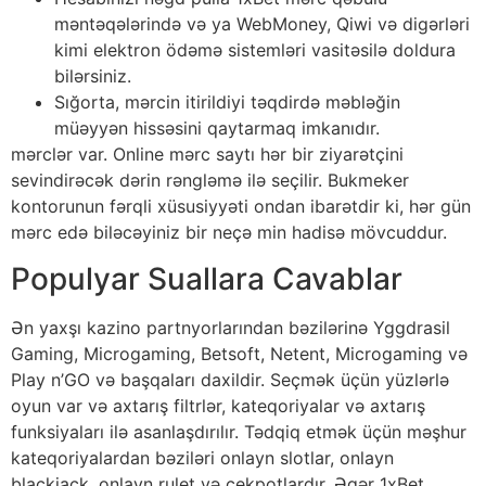
məntəqələrində və ya WebMoney, Qiwi və digərləri
kimi elektron ödəmə sistemləri vasitəsilə doldura
bilərsiniz.
Sığorta, mərcin itirildiyi təqdirdə məbləğin
müəyyən hissəsini qaytarmaq imkanıdır.
mərclər var. Online mərc saytı hər bir ziyarətçini
sevindirəcək dərin rəngləmə ilə seçilir. Bukmeker
kontorunun fərqli xüsusiyyəti ondan ibarətdir ki, hər gün
mərc edə biləcəyiniz bir neçə min hadisə mövcuddur.
Populyar Suallara Cavablar
Ən yaxşı kazino partnyorlarından bəzilərinə Yggdrasil
Gaming, Microgaming, Betsoft, Netent, Microgaming və
Play n’GO və başqaları daxildir. Seçmək üçün yüzlərlə
oyun var və axtarış filtrlər, kateqoriyalar və axtarış
funksiyaları ilə asanlaşdırılır. Tədqiq etmək üçün məşhur
kateqoriyalardan bəziləri onlayn slotlar, onlayn
blackjack, onlayn rulet və cekpotlardır. Əgər 1xBet