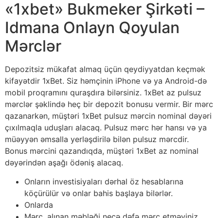
«1xbet» Bukmeker Şirkəti –
Idmana Onlayn Qoyulan
Mərclər
Depozitsiz mükafat almaq üçün qeydiyyatdan keçmək
kifayətdir 1xBet. Siz həmçinin iPhone və ya Android-də
mobil proqramını quraşdıra bilərsiniz. 1xBet az pulsuz
mərclər şəklində heç bir depozit bonusu vermir. Bir mərc
qazanarkən, müştəri 1xBet pulsuz mərcin nominal dəyəri
çıxılmaqla uduşları alacaq. Pulsuz mərc hər hansı və ya
müəyyən əmsalla yerləşdirilə bilən pulsuz mərcdir.
Bonus mərcini qazandıqda, müştəri 1xBet az nominal
dəyərindən aşağı ödəniş alacaq.
Onların investisiyaları dərhal öz hesablarına
köçürülür və onlar bahis başlaya bilərlər.
Onlarda
Mərc, alınan məbləği neçə dəfə mərc etməyiniz