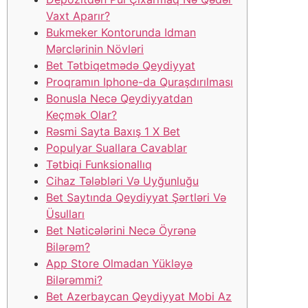
Vaxt Aparır?
Bukmeker Kontorunda Idman
Mərclərinin Növləri
Bet Tətbiqetmədə Qeydiyyat
Proqramın Iphone-da Quraşdırılması
Bonusla Necə Qeydiyyatdan
Keçmək Olar?
Rəsmi Sayta Baxış 1 X Bet
Populyar Suallara Cavablar
Tətbiqi Funksionallıq
Cihaz Tələbləri Və Uyğunluğu
Bet Saytında Qeydiyyat Şərtləri Və
Üsulları
Bet Nəticələrini Necə Öyrənə
Bilərəm?
App Store Olmadan Yükləyə
Bilərəmmi?
Bet Azerbaycan Qeydiyyat Mobi Az