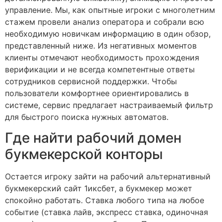
управление. Мы, как опытные игроки с многолетним
стажем провели анализ оператора и собрали всю
необходимую новичкам информацию в один обзор,
представленный ниже. Из негативных моментов
клиенты отмечают необходимость прохождения
верификации и не всегда компетентные ответы
сотрудников сервисной поддержки. Чтобы
пользователи комфортнее ориентировались в
системе, сервис предлагает настраиваемый фильтр
для быстрого поиска нужных автоматов.
Где найти рабочий домен
букмекерской конторы
Остается игроку зайти на рабочий альтернативный
букмекерский сайт 1иксбет, а букмекер может
спокойно работать. Ставка любого типа на любое
событие (ставка лайв, экспресс ставка, одиночная