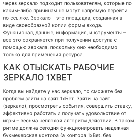
через зеркало подходит пользователям, которые по
каким-либо причинам не могут напрямую перейти
по ссылке. Зеркало – это площадка, созданная в
виде своеобразной копии формы входа.
Функционал, данные, информация, инструменты –
все это сохраняется при получении доступа с
помощью зеркала, поскольку оно необходимо
только для применения ресурса.
КАК ОТЫСКАТЬ РАБОЧИЕ
ЗЕРКАЛО 1XBET
Когда вы найдете у нас зеркало, то сможете без
проблем зайти на сайт 1хБет. Зайти на сайт
(зеркало), просмотреть события, совершить ставку,
эффективно работать и получать удовольствие от
игры – весьма неплохой алгоритм действий. В таком
ритме должна сегодня функционировать надежная
букмекерская контора (а контора 1xBet, без