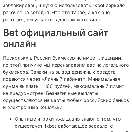
заблокирован, и нужно использовать 1xbet зеркало
рабочее на сегодня. Что это такое, и как оно
работает, вы узнаете в данном материале.
Bet официальный сайт
онлайн
Поскольку в России букмекер не имеет лицензии,
по этой причине мы перенаправим вас на легального
букмекера. Заявки на вывод денежных средств
подаются через «Личный кабинет». Минимальная
сумма выплаты – 100 рублей, максимальный лимит
не предусмотрен. Безналичные выплаты
осуществляются на карты любых российских банков
и электронные кошельки.
Опытные игроки уже давно знают о том, что
существует 1xbet работающее зеркало, с