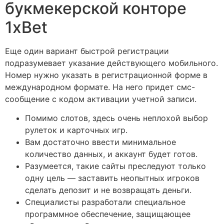
букмекерской конторе
1xBet
Еще один вариант быстрой регистрации
подразумевает указание действующего мобильного.
Номер нужно указать в регистрационной форме в
международном формате. На него придет смс-
сообщение с кодом активации учетной записи.
Помимо слотов, здесь очень неплохой выбор
рулеток и карточных игр.
Вам достаточно ввести минимальное
количество данных, и аккаунт будет готов.
Разумеется, такие сайты преследуют только
одну цель — заставить неопытных игроков
сделать депозит и не возвращать деньги.
Специалисты разработали специальное
программное обеспечение, защищающее