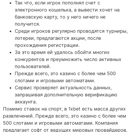
Так что, если игрок пополнял счет с
электронного кошелька, а вывести хочет на
банковскую карту, то у него ничего не
получится.
Среди игроков регулярно проводятся турниры,
лотереи, предлагаются акции, после
прохождения регистрации.
За это время ей удалось обойти многих
конкурентов и преумножить число активных
пользователей.
Прежде всего, это казино с более чем 500
слотами и игровыми автоматами.
Сервис проверяет актуальность данных,
запрашивая дополнительную верификацию
аккаунта.
Помимо ставок на спорт, в 1xbet есть масса других
развлечений. Прежде всего, это казино с более чем
500 слотами и игровыми автоматами. Компания
предлагает софт от ведущих мировых провайдеров,