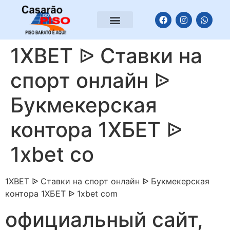
1XBET ᐉ Ставки на
спорт онлайн ᐉ
Букмекерская
контора 1ХБЕТ ᐉ
1xbet co
1XBET ᐉ Ставки на спорт онлайн ᐉ Букмекерская
контора 1ХБЕТ ᐉ 1xbet com
официальный сайт,