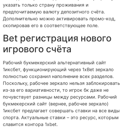
указать только страну проживания и
предпочитаемую валюту депозитного счёта.
Дополнительно можно активировать промо-код,
скопировав его в соответствующее поле.
Bet регистрация нового
игрового счёта
Рабочий букмекерский альтернативный сайт
1иксбет, функционирующий через 1xBet зеркало
полностью сохранил наполнение всех разделов.
Поскольку, рабочее зеркало нельзя заблокировать
из-за его вариативности, то игрок бк даже не
почувствует разницы между ресурсами. Рабочий
букмекерский сайт (вернее, рабочее зеркало)
1иксбет предлагает совершать ставки на все виды
спорта. Актуальные ставки – это ресурс, которым
славится контора 1xbet.