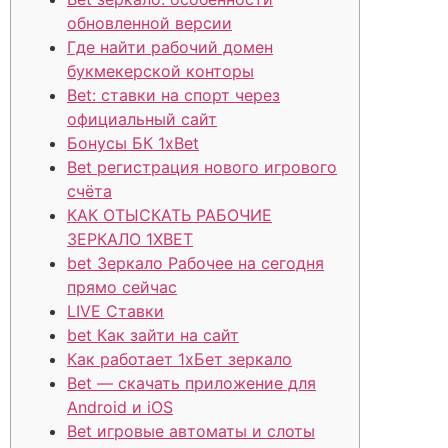
обновленной версии
Где найти рабочий домен
букмекерской конторы
Bet: ставки на спорт через
официальный сайт
Бонусы БК 1xBet
Bet регистрация нового игрового
счёта
КАК ОТЫСКАТЬ РАБОЧИЕ
ЗЕРКАЛО 1XBET
bet Зеркало Рабочее на сегодня
прямо сейчас
LIVE Ставки
bet Как зайти на сайт
Как работает 1хБет зеркало
Bet — скачать приложение для
Android и іOS
Bet игровые автоматы и слоты