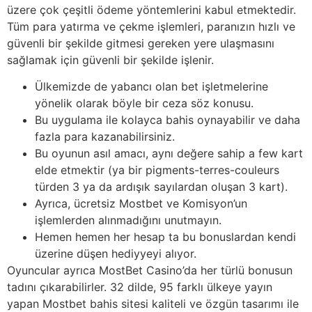
üzere çok çeşitli ödeme yöntemlerini kabul etmektedir.
Tüm para yatırma ve çekme işlemleri, paranızın hızlı ve
güvenli bir şekilde gitmesi gereken yere ulaşmasını
sağlamak için güvenli bir şekilde işlenir.
Ülkemizde de yabancı olan bet işletmelerine
yönelik olarak böyle bir ceza söz konusu.
Bu uygulama ile kolayca bahis oynayabilir ve daha
fazla para kazanabilirsiniz.
Bu oyunun asıl amacı, aynı değere sahip a few kart
elde etmektir (ya bir pigments-terres-couleurs
türden 3 ya da ardışık sayılardan oluşan 3 kart).
Ayrıca, ücretsiz Mostbet ve Komisyon’un
işlemlerden alınmadığını unutmayın.
Hemen hemen her hesap ta bu bonuslardan kendi
üzerine düşen hediyyeyi alıyor.
Oyuncular ayrıca MostBet Casino’da her türlü bonusun
tadını çıkarabilirler. 32 dilde, 95 farklı ülkeye yayın
yapan Mostbet bahis sitesi kaliteli ve özgün tasarımı ile