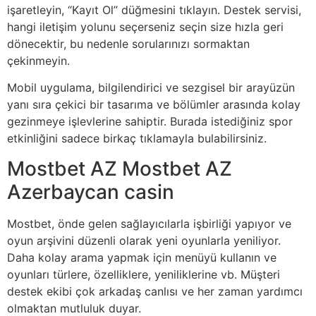
işaretleyin, “Kayıt Ol” düğmesini tıklayın. Destek servisi,
hangi iletişim yolunu seçerseniz seçin size hızla geri
dönecektir, bu nedenle sorularınızı sormaktan
çekinmeyin.
Mobil uygulama, bilgilendirici ve sezgisel bir arayüzün
yanı sıra çekici bir tasarıma ve bölümler arasında kolay
gezinmeye işlevlerine sahiptir. Burada istediğiniz spor
etkinliğini sadece birkaç tıklamayla bulabilirsiniz.
Mostbet AZ Mostbet AZ
Azerbaycan casin
Mostbet, önde gelen sağlayıcılarla işbirliği yapıyor ve
oyun arşivini düzenli olarak yeni oyunlarla yeniliyor.
Daha kolay arama yapmak için menüyü kullanın ve
oyunları türlere, özelliklere, yeniliklerine vb. Müşteri
destek ekibi çok arkadaş canlısı ve her zaman yardımcı
olmaktan mutluluk duyar.