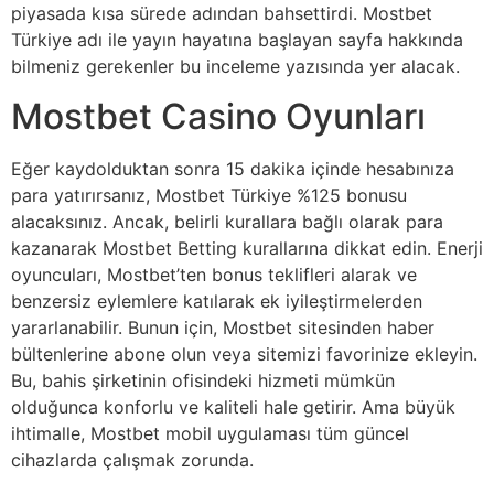
piyasada kısa sürede adından bahsettirdi. Mostbet
Türkiye adı ile yayın hayatına başlayan sayfa hakkında
bilmeniz gerekenler bu inceleme yazısında yer alacak.
Mostbet Casino Oyunları
Eğer kaydolduktan sonra 15 dakika içinde hesabınıza
para yatırırsanız, Mostbet Türkiye %125 bonusu
alacaksınız. Ancak, belirli kurallara bağlı olarak para
kazanarak Mostbet Betting kurallarına dikkat edin. Enerji
oyuncuları, Mostbet’ten bonus teklifleri alarak ve
benzersiz eylemlere katılarak ek iyileştirmelerden
yararlanabilir. Bunun için, Mostbet sitesinden haber
bültenlerine abone olun veya sitemizi favorinize ekleyin.
Bu, bahis şirketinin ofisindeki hizmeti mümkün
olduğunca konforlu ve kaliteli hale getirir. Ama büyük
ihtimalle, Mostbet mobil uygulaması tüm güncel
cihazlarda çalışmak zorunda.