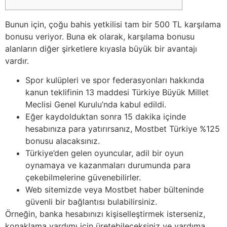
Bunun için, çoğu bahis yetkilisi tam bir 500 TL karşılama
bonusu veriyor. Buna ek olarak, karşılama bonusu
alanların diğer şirketlere kıyasla büyük bir avantajı
vardır.
Spor kulüpleri ve spor federasyonları hakkında
kanun teklifinin 13 maddesi Türkiye Büyük Millet
Meclisi Genel Kurulu’nda kabul edildi.
Eğer kaydolduktan sonra 15 dakika içinde
hesabınıza para yatırırsanız, Mostbet Türkiye %125
bonusu alacaksınız.
Türkiye’den gelen oyuncular, adil bir oyun
oynamaya ve kazanmaları durumunda para
çekebilmelerine güvenebilirler.
Web sitemizde veya Mostbet haber bülteninde
güvenli bir bağlantısı bulabilirsiniz.
Örneğin, banka hesabınızı kişiselleştirmek isterseniz,
konaklama yardımı için üretebileceksiniz ve yardıma