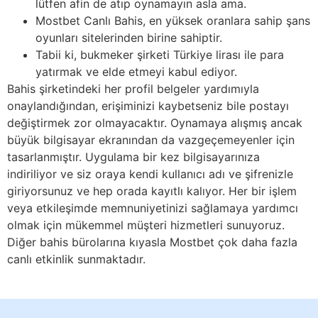
lütfen afin de atıp oynamayın asla ama.
Mostbet Canlı Bahis, en yüksek oranlara sahip şans
oyunları sitelerinden birine sahiptir.
Tabii ki, bukmeker şirketi Türkiye lirası ile para
yatırmak ve elde etmeyi kabul ediyor.
Bahis şirketindeki her profil belgeler yardımıyla
onaylandığından, erişiminizi kaybetseniz bile postayı
değiştirmek zor olmayacaktır. Oynamaya alışmış ancak
büyük bilgisayar ekranından da vazgeçemeyenler için
tasarlanmıştır. Uygulama bir kez bilgisayarınıza
indiriliyor ve siz oraya kendi kullanıcı adı ve şifrenizle
giriyorsunuz ve hep orada kayıtlı kalıyor. Her bir işlem
veya etkileşimde memnuniyetinizi sağlamaya yardımcı
olmak için mükemmel müşteri hizmetleri sunuyoruz.
Diğer bahis bürolarına kıyasla Mostbet çok daha fazla
canlı etkinlik sunmaktadır.