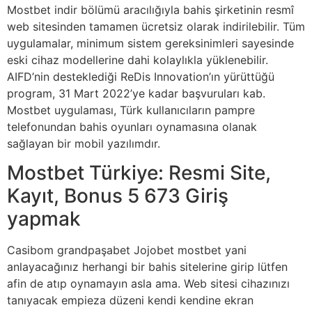
Mostbet indir bölümü aracılığıyla bahis şirketinin resmî
web sitesinden tamamen ücretsiz olarak indirilebilir. Tüm
uygulamalar, minimum sistem gereksinimleri sayesinde
eski cihaz modellerine dahi kolaylıkla yüklenebilir.
AIFD’nin desteklediği ReDis Innovation’ın yürüttüğü
program, 31 Mart 2022’ye kadar başvuruları kab.
Mostbet uygulaması, Türk kullanıcıların pampre
telefonundan bahis oyunları oynamasına olanak
sağlayan bir mobil yazılımdır.
Mostbet Türkiye: Resmi Site,
Kayıt, Bonus 5 673 Giriş
yapmak
Casibom grandpaşabet Jojobet mostbet yani
anlayacağınız herhangi bir bahis sitelerine girip lütfen
afin de atıp oynamayın asla ama. Web sitesi cihazınızı
tanıyacak empieza düzeni kendi kendine ekran