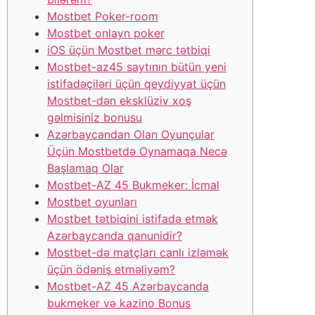
Mostbet Poker-room
Mostbet onlayn poker
iOS üçün Mostbet mərc tətbiqi
Mostbet-az45 saytının bütün yeni
istifadəçiləri üçün qeydiyyat üçün
Mostbet-dən eksklüziv xoş
gəlmisiniz bonusu
Azərbaycandan Olan Oyunçular
Üçün Mostbetdə Oynamaqa Necə
Başlamaq Olar
Mostbet-AZ 45 Bukmeker: İcmal
Mostbet oyunları
Mostbet tətbiqini istifadə etmək
Azərbaycanda qanunidir?
Mostbet-də matçları canlı izləmək
üçün ödəniş etməliyəm?
Mostbet-AZ 45 Azərbaycanda
bukmeker və kazino Bonus