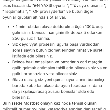
əsas hissəsində “ƏN YAXŞI oyunlar”, “Tövsiyə olunanlar”,
“Təqdimatlar”, “TOP provayderlər” və bütün digər
oyunlar qrupları altında slotlar var.
• 1 min rubldan əlavə doldurulma üçün 100% xoş
gəlmisiniz bonusu, həmçinin ilk depoziti edərkən
250 pulsuz fırlanma.
Siz qeydiyyat prosesini uğurla başa vurduqdan
sonra saytın bütün xidmətlərindən rahat və sürətli
istifadə edə bilərsiniz.
Beləcə bəzi əmsalların və bazarların cari matçda
qalib gəlmək ehtimalını təhlil edə biləcəksiniz və ən
gəlirli proqnozları verə biləcəksiniz.
Əlavə olaraq, siz yeni qumar oyunlarının buraxılışı
barədə xəbərlər, eləcə də oyun təcrübənizi daha
da yaxşılaşdıracaq xüsusi bonuslar əldə edə
bilərsiniz.
Bu hissədə Mostbet onlayn kazinoda təmsil olunan
müxtəlif qumar oyunları kateqoriyalarından danışacağıq.