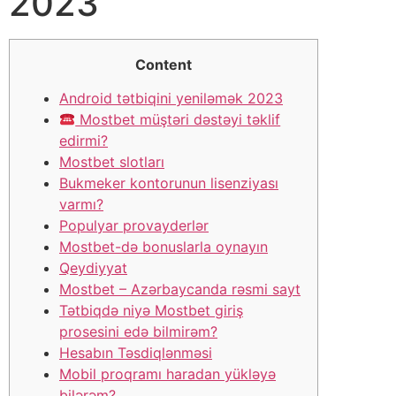
2023
Content
Android tətbiqini yeniləmək 2023
Mostbet müştəri dəstəyi təklif
edirmi?
Mostbet slotları
Bukmeker kontorunun lisenziyası
varmı?
Populyar provayderlər
Mostbet-də bonuslarla oynayın
Qeydiyyat
Mostbet – Azərbaycanda rəsmi sayt
Tətbiqdə niyə Mostbet giriş
prosesini edə bilmirəm?
Hesabın Təsdiqlənməsi
Mobil proqramı haradan yükləyə
bilərəm?