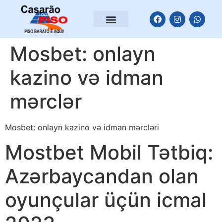
Mosbet: onlayn
kazino və idman
mərclər
Mosbet: onlayn kazino və idman mərcləri
Mostbet Mobil Tətbiq:
Azərbaycandan olan
oyunçular üçün icmal