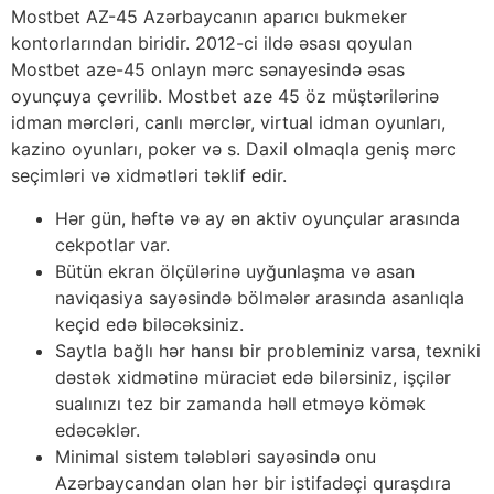
Mostbet AZ-45 Azərbaycanın aparıcı bukmeker
kontorlarından biridir. 2012-ci ildə əsası qoyulan
Mostbet aze-45 onlayn mərc sənayesində əsas
oyunçuya çevrilib. Mostbet aze 45 öz müştərilərinə
idman mərcləri, canlı mərclər, virtual idman oyunları,
kazino oyunları, poker və s. Daxil olmaqla geniş mərc
seçimləri və xidmətləri təklif edir.
Hər gün, həftə və ay ən aktiv oyunçular arasında
cekpotlar var.
Bütün ekran ölçülərinə uyğunlaşma və asan
naviqasiya sayəsində bölmələr arasında asanlıqla
keçid edə biləcəksiniz.
Saytla bağlı hər hansı bir probleminiz varsa, texniki
dəstək xidmətinə müraciət edə bilərsiniz, işçilər
sualınızı tez bir zamanda həll etməyə kömək
edəcəklər.
Minimal sistem tələbləri sayəsində onu
Azərbaycandan olan hər bir istifadəçi quraşdıra