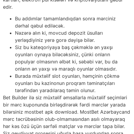
edir.
Bu addımlar tamamlandıqdan sonra mərciniz
dərhal qəbul ediləcək.
Nəzərə alın ki, movcud depozit üsulları
yerləşdiyiniz yerə gorə dəyişə bilər.
Siz bu kateqoriyaya baş çəkməklə ən yaxşı
oyunları oynaya biləcəksiniz, çünki onların
populyar olmasının əlbət ki, səbəbi var, bu da
onların ən yaxşı və maraqlı oyunlar olmasıdır.
Burada müxtəlif slot oyunları, həmçinin çökmə
oyunları bu kazinonun proqram təminatçıları
tərəfindən yaradılaraq təmin olunur.
Bet Builder ilə siz müxtəlif əmsallarla müxtəlif seçimləri
bir mərc kuponunda birləşdirərək fərdi mərclər yarada
bilərsiniz mostbet apk download. MostBet Azərbaycand
mərc təcrübəsinin olub-olmamasından asılı olmayaraq
hər kəs özü üçün sərfəli matçlar və mərclər tapa bilər.
Siz qeydiyyat prosesini uğurla başa vurduqdan sonra