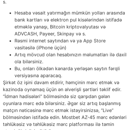
s.
Hesaba vəsait yatırmağın mümkün yolları arasında
bank kartları və elektron pul kisələrindən istifadə
etməklə yanaşı, Bitcoin kriptovalyutası və
ADVCASH, Payeer, Skinpay və s.
Rəsmi internet saytından və ya App Store
vasitəsilə (iPhone üçün)
Artıq mövcud olan hesabınızın məlumatları ilə daxil
ola bilərsiniz.
Bu, onları ölkədən kənarda yerləşən saytın fərqli
versiyasına aparacaq.
Şirkət öz işini davam etdirir, həmçinin mərc etmək və
kazinoda oynamaq üçün ən əlverişli şərtləri təklif edir.
“İdman hadisələri” bölməsində siz qarşıdan gələn
oyunlara mərc edə bilərsiniz. Əgər siz artıq başlanmış
matçın nəticəsinə mərc etmək istəyirsinizsə, “Live”
bölməsindən istifadə edin. Mostbet AZ-45 mərc edənləri
təhlükəsiz və təhlükəsiz mərc platforması ilə təmin