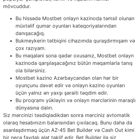
mövcuddur.
Bu hissədə Mostbet onlayn kazinoda təmsil olunan
müxtəlif qumar oyunları kateqoriyalarından
danışacağıq.
Bukmeykerin tətbiqini cihazımda quraşdırmışam və
çox razıyam.
Bu məqaləni sona qədər oxusanız, Mostbet onlayn
kazinoda qarşılaşacağınız bütün məqamlarla tanış
ola bilərsiniz.
Mostbet kazino Azərbaycandan olan hər bir
oyunçunu dəvət edir və onlayn kazino oyunları
üçün yalnız ən yaxşı şəraiti təqdim edir.
Bu proqramı yükləyin və onlayn mərclərinin maraqlı
dünyasına dalın.
Siz mərcinizi təsdiqlədikdən sonra mərciniz avtomatik
olaraq hesabınızın balansından çıxılacaq. Bunu daha da
asanlaşdırmaq üçün AZ-45 Bet Builder və Cash Out kimi
bir neçə faydalı alət təklif edir. Bet Builder ilə siz