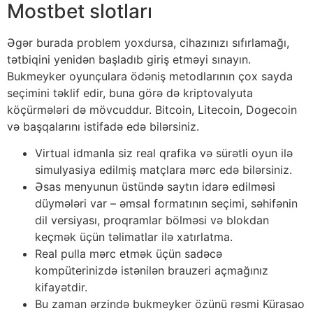
Mostbet slotları
Əgər burada problem yoxdursa, cihazınızı sıfırlamağı,
tətbiqini yenidən başladıb giriş etməyi sınayın.
Bukmeyker oyunçulara ödəniş metodlarının çox sayda
seçimini təklif edir, buna görə də kriptovalyuta
köçürmələri də mövcuddur. Bitcoin, Litecoin, Dogecoin
və başqalarını istifadə edə bilərsiniz.
Virtual idmanla siz real qrafika və sürətli oyun ilə
simulyasiya edilmiş matçlara mərc edə bilərsiniz.
Əsas menyunun üstündə saytın idarə edilməsi
düymələri var – əmsal formatının seçimi, səhifənin
dil versiyası, proqramlar bölməsi və blokdan
keçmək üçün təlimatlar ilə xatırlatma.
Real pulla mərc etmək üçün sadəcə
kompüterinizdə istənilən brauzeri açmağınız
kifayətdir.
Bu zaman ərzində bukmeyker özünü rəsmi Kürasao