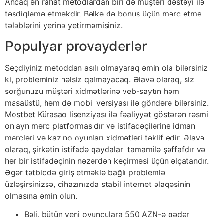
Ancaq ən rahat metodlardan biri də müştəri dəstəyi ilə
təsdiqləmə etməkdir. Bəlkə də bonus üçün mərc etmə
tələblərini yerinə yetirməmisiniz.
Populyar provayderlər
Seçdiyiniz metoddan asılı olmayaraq əmin ola bilərsiniz
ki, probleminiz həlsiz qalmayacaq. Əlavə olaraq, siz
sorğunuzu müştəri xidmətlərinə veb-saytın həm
masaüstü, həm də mobil versiyası ilə göndərə bilərsiniz.
Mostbet Kürasao lisenziyası ilə fəaliyyət göstərən rəsmi
onlayn mərc platformasıdır və istifadəçilərinə idman
mərcləri və kazino oyunları xidmətləri təklif edir. Əlavə
olaraq, şirkətin istifadə qaydaları tamamilə şəffafdır və
hər bir istifadəçinin nəzərdən keçirməsi üçün əlçatandır.
Əgər tətbiqdə giriş etməklə bağlı problemlə
üzləşirsinizsə, cihazınızda stabil internet əlaqəsinin
olmasına əmin olun.
Bəli, bütün yeni oyunçulara 550 AZN-ə qədər