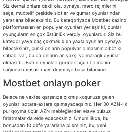
Siz dərhal onlara daxil ola, oynaya, mərc rejimlərini
seçə, müxtəlif çeşiddə slotlar və qumar oyunlarından
yararlana biləcəksiniz. Bu kateqoriyada Mostbet kazino
platformasının ən populyar oyunları yerləşir ki, bunlar
oyunçuların ən çox üstünlük verdiyi oyunlardır. Siz bu
kateqoriyaya baş çəkməklə ən yaxşı oyunları oynaya
biləcəksiniz, çünki onların populyar olmasının əlbət ki,
səbəbi var, bu da onların ən yaxşı və maraqlı oyunlar
olmasıdır. Bütün oyunları görmək üçün bölmənin
sağındakı xüsusi mavi düyməyə basa bilərsiniz.
Mostbet onlayn poker
Beləcə nə vaxtsa qarşınıza çıxmış xoşunuza gələn
oyunları axtara-axtara qalmayacaqsınız. Hər 30 AZN-lik
pul qoyma üçün AZN məbləğlərdən əlavə pulsuz
fırlatmalar da əldə edəcəksiniz. Ümumilikdə, bu
bonusdan 10 dəfə yararlana bilərsiniz, bu, yeni