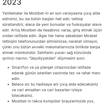
2023
Yeniləmələr ilə Mostbet-in ən son versiyasına çıxış əldə
edirsiniz, bu isə bütün baqları həll edir, tətbiqi
sürətləndirir, eləcə də yeni bonuslar və funksiyalar əlavə
edir. Artıq Mostbet-də hesabınız varsa, giriş etmək üçün
ondan istifadə edin. Əgər hər hansı səbəbdən Mosbet
tətbiqini telefonunuzdan silmisinizsə, narahat olmayın,
çünki onu bütün əvvəlki məlumatlarınızla birlikdə bərpa
etmək mümkündür. Səhifənin yuxarı sağ küncündə
qırmızı-narıncı “Qeydiyyatdan” düyməsini sıxın.
Smartfon və ya planşet cihazınızdan istifadə
edərək günün istənilən vaxtında tez və rahat mərc
edin.
Beləcə siz bu hadisəyə ani çıxış əldə edəcəksiniz
və cari əmsalları və cari bazarları izləyə
biləcəksiniz.
Mostbet-in təkcə kompüter brauzerinizdə yox,