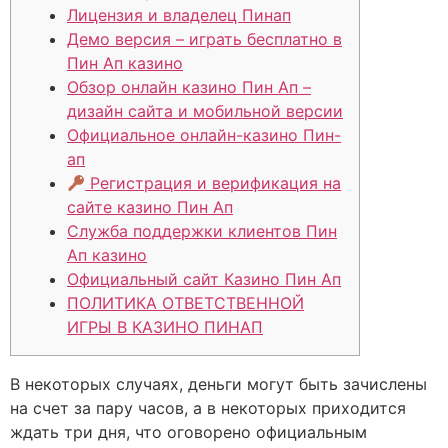
Лицензия и владелец Пинап
Демо версия – играть бесплатно в
Пин Ап казино
Обзор онлайн казино Пин Ап –
дизайн сайта и мобильной версии
Официальное онлайн-казино Пин-
ап
Регистрация и верификация на
сайте казино Пин Ап
Служба поддержки клиентов Пин
Ап казино
Официальный сайт Казино Пин Ап
ПОЛИТИКА ОТВЕТСТВЕННОЙ
ИГРЫ В КАЗИНО ПИНАП
В некоторых случаях, деньги могут быть зачислены
на счет за пару часов, а в некоторых приходится
ждать три дня, что оговорено официальным