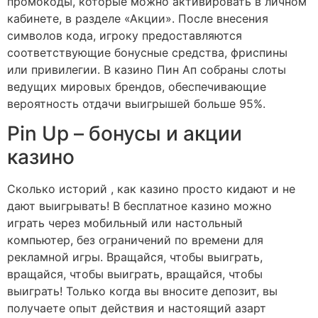
промокоды, которые можно активировать в личном
кабинете, в разделе «Акции». После внесения
символов кода, игроку предоставляются
соответствующие бонусные средства, фриспины
или привилегии. В казино Пин Ап собраны слоты
ведущих мировых брендов, обеспечивающие
вероятность отдачи выигрышей больше 95%.
Pin Up – бонусы и акции
казино
Сколько историй , как казино просто кидают и не
дают выигрывать! В бесплатное казино можно
играть через мобильный или настольный
компьютер, без ограничений по времени для
рекламной игры. Вращайся, чтобы выиграть,
вращайся, чтобы выиграть, вращайся, чтобы
выиграть! Только когда вы вносите депозит, вы
получаете опыт действия и настоящий азарт