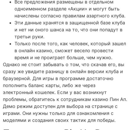
Все предложения размещены в отдельном
одноименном разделе «Акции» и могут быть
начислены согласно правилам азартного клуба.
Эти данные хранятся в защищенной базе клуба
и нет ни оного шанса на то, что они попадут в
третьи руки.
Только после того, как человек, который зашел
в онлайн казино, сможет весело провести
время и не проиграет больше, чем нужно.
Однако не стоит забывать о том, что скачав его, вы
сразу же увидите разницу в онлайн версии клуба и
браузерной. Для игры в программе достаточно
пополнить баланс карты, либо же через
электронный кошелек. Если у вас возникнут
проблемы, обратитесь к сотрудникам казино Пин Ап.
Демо режим доступен для выбора на странице с
играми. Они нужны только для ознакомления с
моделями и создания своих тактик для победы.