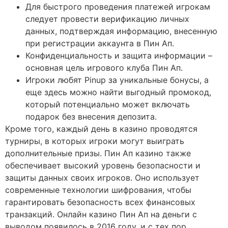
Для быстрого проведения платежей игрокам
следует провести верификацию личных
данных, подтверждая информацию, внесенную
при регистрации аккаунта в Пин Ап.
Конфиденциальность и защита информации –
основная цель игрового клуба Пин Ап.
Игроки любят Pinup за уникальные бонусы, а
еще здесь можно найти выгодный промокод,
который потенциально может включать
подарок без внесения депозита.
Кроме того, каждый день в казино проводятся
турниры, в которых игроки могут выиграть
дополнительные призы. Пин Ап казино также
обеспечивает высокий уровень безопасности и
защиты данных своих игроков. Оно использует
современные технологии шифрования, чтобы
гарантировать безопасность всех финансовых
транзакций. Онлайн казино Пин Ап на деньги с
выводом появилось в 2016 году, и с тех пор