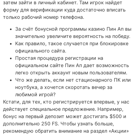
затем зайти в личный кабинет. Там игрок найдет
форму для верификации куда достаточно вписать
только рабочий номер телефона.
За счёт бонусной программы казино Пин Ап вы
значительно увеличите вероятность на победу.
Как правило, такое случается при блокировке
официального сайта.
Простая процедура регистрации на
официальном сайте Пин Ап дает возможность
легко открыть аккаунт новым пользователям.
Что же делать, если нет стационарного ПК или
ноутбука, а хочется скоротать вечер за
любимой игрой?
Кстати, для тех, кто регистрируется впервые, у нас
действует специальное предложение. Например,
бонус на первый депозит может достигать $500 и
дополнительно 250 FS. Чтобы узнать больше,
рекомендую обратить внимание на раздел «Акции»