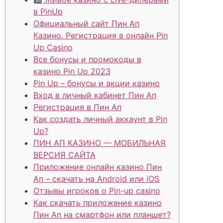
в PinUp
Официальный сайт Пин Ап
Казино. Регистрация в онлайн Pin
Up Casino
Все бонусы и промокоды в
казино Pin Up 2023
Pin Up – бонусы и акции казино
Вход в личный кабинет Пин Ап
Регистрация в Пин Ап
Как создать личный аккаунт в Pin
Up?
ПИН АП КАЗИНО — МОБИЛЬНАЯ
ВЕРСИЯ САЙТА
Приложение онлайн казино Пин
Ап – скачать на Android или iOS
Отзывы игроков о Pin-up casino
Как скачать приложение казино
Пин Ап на смартфон или планшет?