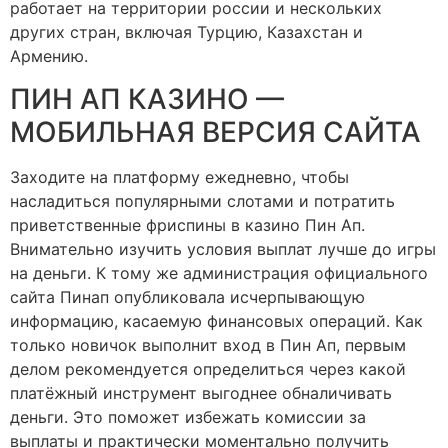
работает на территории россии и нескольких
других стран, включая Турцию, Казахстан и
Армению.
ПИН АП КАЗИНО —
МОБИЛЬНАЯ ВЕРСИЯ САЙТА
Заходите на платформу ежедневно, чтобы
насладиться популярными слотами и потратить
приветственные фриспины в казино Пин Ап.
Внимательно изучить условия выплат лучше до игры
на деньги. К тому же администрация официального
сайта Пинап опубликовала исчерпывающую
информацию, касаемую финансовых операций. Как
только новичок выполнит вход в Пин Ап, первым
делом рекомендуется определиться через какой
платёжный инструмент выгоднее обналичивать
деньги. Это поможет избежать комиссии за
выплаты и практически моментально получить