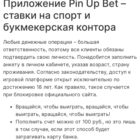
Приложение Pin Up Bet –
ставки на спорт и
букмекерская контора
Любые денежные операции – большая
ответственность, поэтому все клиенты обязаны
подтвердить свою личность. Понадобится заполнить
анкету в личном кабинете, указав возраст, страну
проживания. Согласно законодательству, доступ к
игровой платформе открыт исключительно по
достижению 18 лет. Как правило, такое случается
при блокировке официального сайта.
Вращайся, чтобы выиграть, вращайся, чтобы
выиграть, вращайся, чтобы выиграть!
Пополнить счет можно от 100 руб., но это лишь
в том случае, если этот способ будет
затрагивать карту банка.