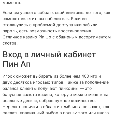
момента.
Если вы успеете собрать свой выигрыш до того, как
самолет взлетит, вы победитель. Если вы
столкнулись с проблемой доступа или забыли
пароль, есть возможность восстановления.
Отличное казино Pin Up с обширным ассортиментом
слотов.
Вход в личный кабинет
Пин Ап
Игрок сможет выбирать из более чем 400 игр и
двух десятков игровых типов. Также за пополнение
баланса клиенты получают пинкоины — это
бонусная валюта казино, которую можно менять на
реальные деньги, собрав нужное количество.
Нередко новички в области гемблинга не знают, как
сделать правильный выбор в пользу того или иного