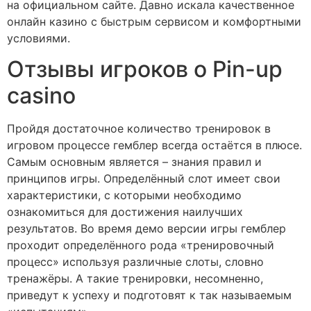
на официальном сайте. Давно искала качественное
онлайн казино с быстрым сервисом и комфортными
условиями.
Отзывы игроков о Pin-up
casino
Пройдя достаточное количество тренировок в
игровом процессе гемблер всегда остаётся в плюсе.
Самым основным является – знания правил и
принципов игры. Определённый слот имеет свои
характеристики, с которыми необходимо
ознакомиться для достижения наилучших
результатов. Во время демо версии игры гемблер
проходит определённого рода «тренировочный
процесс» используя различные слоты, словно
тренажёры. А такие тренировки, несомненно,
приведут к успеху и подготовят к так называемым