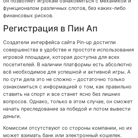
он позволяет игрокам ознакомиться с механикой и
функционалом различных слотов, без каких-либо
финансовых рисков.
Регистрация в Пин Ап
Создатели интерфейса сайта Pin-up достигли
совершенства в удобстве и простоте использования
игровой площадки, которая доступна для всех
посетителей. В наличии платформы есть абсолютно
всё необходимое для успешной и активной игры. А
по сути дела это не сложно – достаточно только
ознакомиться с информацией о том, как правильно
ставить на спорт и все станет ясно без лишних
вопросов. Однако, только в этом случае, он сможет
начать преследование за победой и потом вывести
деньги.
Комиссии отсутствуют со стороны компании, но их
может взимать банк или электронный кошелек.