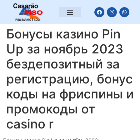
Бонусы казино Pin
Up за ноябрь 2023
бездепозитный за
регистрацию, бонус
коды на фриспины и
промокоды от
casino r