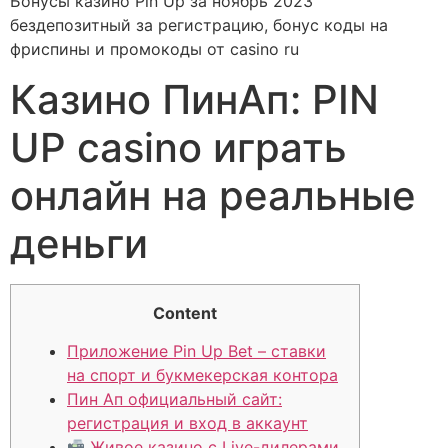
Бонусы казино Pin Up за ноябрь 2023
бездепозитный за регистрацию, бонус коды на
фриспины и промокоды от casino ru
Казино ПинАп: PIN
UP casino играть
онлайн на реальные
деньги
Content
Приложение Pin Up Bet – ставки
на спорт и букмекерская контора
Пин Ап официальный сайт:
регистрация и вход в аккаунт
Живое казино с Live-дилерами