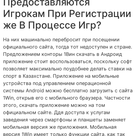
Предоставляются
Игрокам При Регистрации
же В Процессе Игр?
На них машинально перебросит при посещении
официального сайта, тогда тот недоступен и стране.
Предложением конторы 1Вин скачать в Андроид
приложение стоит воспользоваться, поскольку софт
позволяет максимально поудобнее делать ставки на
спорт в Казахстане. Приложение на мобильные
устройства под управлением операционной
системы Android можно бесплатно загрузить с сайта
1Win, открыв его с мобильного браузера. Частности
этого, скачать приложение можно на том
официальном сайте. Ддя доступа к услугам
заведения через смартфоны и планшеты заменяет
мобильная версия же приложения. Мобильная
версия 1Win имеет только функции сайта, как так