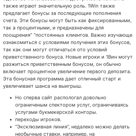
также играют значительную роль. 1Win также
предлагает бонусы за последующие пополнения
счета. Эти бонусы могут быть как фиксированными,
так а процентными, и предназначены для
поощрения” “постоянных клиентов. Важно изучающе
ознакомиться с условиями получения этих бонусов,
так как они могут отличаться ото условий
приветственного бонуса. Новые игроки и 1Вин могут
разжиться приветственным бонусом, он обычно
включает процентное увеличение первого депозита.
Эта бонусная программа дает отличный старт и
увеличивает шанса на выигрыш.
Но сперва сайт распологал довольно
ограниченым спектором услуг, ограничиваясь
услугами букмекерской конторы.
переходы игроков.
“Эксклюзивная линия”, недалеко можно делать
необычные ставки, например, на