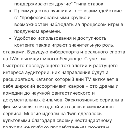
поддерживаются другие” “типа ставок.
Преимущества лучших игр — взаимодействие
с” “профессиональными крупье и
возможностей наблюдать за процессом игры в
подлунном времени.
Удобство использования и доступность
контента также играют значительную роль.
ставками. Будущую киберспорта и реального спорта
на 1Win выглядит многообещающе. С учетом
быстрого последующего технологий и растущего
интереса аудитории, них направления будут а
расширяться. Каталог который вин TV включает а
себя широкий ассортимент жанров – ото драмы и
комедии до научной фантастического и
документальных фильмов. Эксклюзивные сериалы а
фильмы являются одной из главных «изюминок»
сервиса. Многие идеалы на 1win сделалось
культовыми благодаря своему нестандартному
подходу же глубоко проработанным сюжетам.