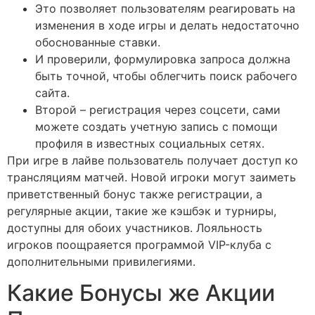
Это позволяет пользователям реагировать на
изменения в ходе игры и делать недостаточно
обоснованные ставки.
И проверили, формулировка запроса должна
быть точной, чтобы облегчить поиск рабочего
сайта.
Второй – регистрация через соцсети, сами
можете создать учетную запись с помощи
профиля в известных социальных сетях.
При игре в лайве пользователь получает доступ ко
трансляциям матчей. Новой игроки могут заиметь
приветственный бонус также регистрации, а
регулярные акции, такие же кэшбэк и турниры,
доступны для обоих участников. Лояльность
игроков поощраяется программой VIP-клуба с
дополнительными привилегиями.
Какие Бонусы же Акции