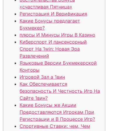
«счастливая Пятница»
Регистрация И Верификация
Какие Бонусы предлагает
Букмекер?
плюсы И Минусы Игры В Казино
Киберспорт И пансенсорный
Спорт На 1win: Новая Эра
Развлечений
Языковые Версии Букмекерской
Конторы
Игровой Зал а 1вин
Как Обеспечивается
безопасность И Честность Игр На
Сайте 1вин?
Какие Бонусы же Акции
Предоставляются Игрокам При
Регистрации и В Процессе Игр?
Спортивные Ставки: чем, Чем