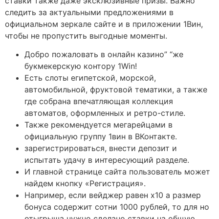
ставки также даже эксклюзивные призы. Важно
следить за актуальными предложениями в
официальном зеркале сайте и в приложении 1Вин,
чтобы не пропустить выгодные моменты.
Добро пожаловать в онлайн казино” “же
букмекерскую контору 1Win!
Есть слоты египетской, морской,
автомобильной, фруктовой тематики, а также
где собрана впечатляющая коллекция
автоматов, оформленных и ретро-стиле.
Также рекомендуется мегарейцами в
официальную группу 1вин в ВКонтакте.
зарегистрироваться, внести депозит и
испытать удачу в интересующий разделе.
И главной странице сайта пользователь может
найдем кнопку «Регистрация».
Например, если вейджер равен х10 а размер
бонуса содержит сотни 1000 рублей, то для но
отыгрыша нужно сделано ставки на общую