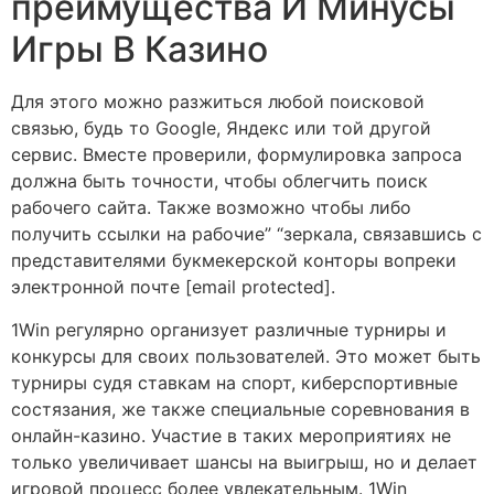
преимущества И Минусы
Игры В Казино
Для этого можно разжиться любой поисковой
связью, будь то Google, Яндекс или той другой
сервис. Вместе проверили, формулировка запроса
должна быть точности, чтобы облегчить поиск
рабочего сайта. Также возможно чтобы либо
получить ссылки на рабочие” “зеркала, связавшись с
представителями букмекерской конторы вопреки
электронной почте [email protected].
1Win регулярно организует различные турниры и
конкурсы для своих пользователей. Это может быть
турниры судя ставкам на спорт, киберспортивные
состязания, же также специальные соревнования в
онлайн-казино. Участие в таких мероприятиях не
только увеличивает шансы на выигрыш, но и делает
игровой процесс более увлекательным. 1Win