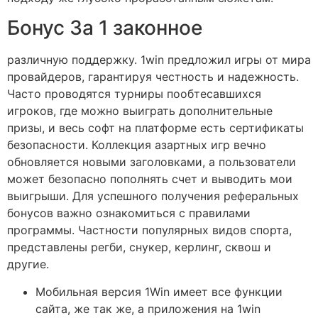
Бонус За 1 законное
различную поддержку. 1win предложил игры от мира
провайдеров, гарантируя честность и надежность.
Часто проводятся турниры пообтесавшихся
игроков, где можно выиграть дополнительные
призы, и весь софт на платформе есть сертификаты
безопасности. Коллекция азартных игр вечно
обновляется новыми заголовками, а пользователи
может безопасно пополнять счет и выводить мои
выигрыши. Для успешного получения реферальных
бонусов важно ознакомиться с правилами
программы. Частности популярных видов спорта,
представлены регби, снукер, керлинг, сквош и
другие.
Мобильная версия 1Win имеет все функции
сайта, же так же, а приложения на 1win