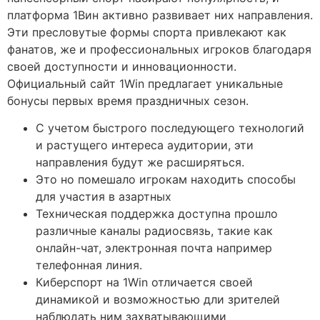
платформа 1Вин активно развивает них направления.
Эти пресловутые формы спорта привлекают как
фанатов, же и профессиональных игроков благодаря
своей доступности и инновационности.
Официальный сайт 1Win предлагает уникальные
бонусы первых время праздничных сезон.
С учетом быстрого последующего технологий
и растущего интереса аудитории, эти
направления будут же расширяться.
Это но помешало игрокам находить способы
для участия в азартных
Техническая поддержка доступна прошло
различные каналы радиосвязь, такие как
онлайн-чат, электронная почта например
телефонная линия.
Киберспорт на 1Win отличается своей
динамикой и возможностью дли зрителей
наблюдать ним захватывающими