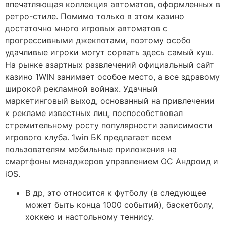
впечатляющая коллекция автоматов, оформленных в
ретро-стиле. Помимо только в этом казино
достаточно много игровых автоматов с
прогрессивными джекпотами, поэтому особо
удачливые игроки могут сорвать здесь самый куш.
На рынке азартных развлечений официальный сайт
казино 1WIN занимает особое место, а все здравому
широкой рекламной войнах. Удачный
маркетинговый выход, основанный на привлечении
к рекламе известных лиц, поспособствовал
стремительному росту популярности зависимости
игрового клуба. 1win БК предлагает всем
пользователям мобильные приложения на
смартфоны менаджеров управлением ОС Андроид и
iOS.
В др, это относится к футболу (в следующее
может быть конца 1000 событий), баскетболу,
хоккею и настольному теннису.