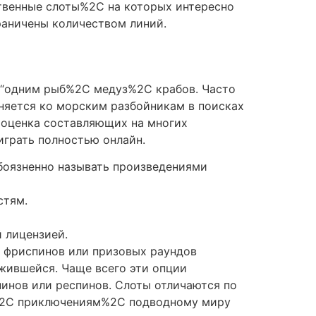
твенные слоты%2C на которых интересно
раничены количеством линий.
” “одним рыб%2C медуз%2C крабов. Часто
иняется ко морским разбойникам в поисках
а оценка составляющих на многих
грать полностью онлайн.
збоязненно называть произведениями
стям.
 лицензией.
т фриспинов или призовых раундов
ожившейся. Чаще всего эти опции
инов или респинов. Слоты отличаются по
%2C приключениям%2C подводному миру