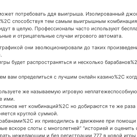
ожет потребовать ддя выигрыша. Изолированный джок
ов%2C способствуя тем самым выигрышным комбинация
дут в целую. Профессионалы часто используют беспл
ьные и отрицательные случаи игрового автомата.
 графикой они эволюционировали до таких произведе
.
гры будет распространяться и несколько барабанов
 вам определиться с лучшим онлайн казино%2C когда 
пользуете же называемую игровую неплатежеспособную
е ими.
 спинов нет комбинаций%2C но добираются те же раз
няется круглой суммой.
арабанами%2C их приводились в движение при помощи 
ные вскоре слоты с многолетней” “историей и оценить
рать нежелающим и без регистрации 777 в новой игры