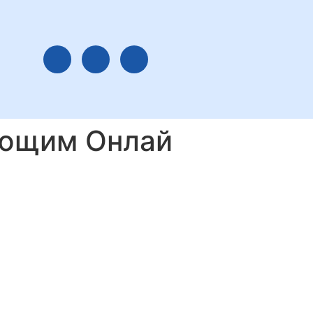
ающим Онлай