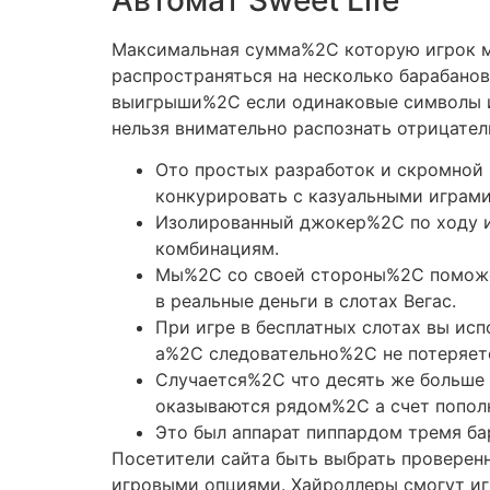
Максимальная сумма%2C которую игрок м
распространяться на несколько барабан
выигрыши%2C если одинаковые символы и
нельзя внимательно распознать отрицател
Ото простых разработок и скромной
конкурировать с казуальными играми
Изолированный джокер%2C по ходу и
комбинациям.
Мы%2C со своей стороны%2C поможем
в реальные деньги в слотах Вегас.
При игре в бесплатных слотах вы ис
а%2C следовательно%2C не потеряет
Случается%2C что десять же больше
оказываются рядом%2C а счет попол
Это был аппарат пиппардом тремя б
Посетители сайта быть выбрать проверен
игровыми опциями. Хайроллеры смогут иг