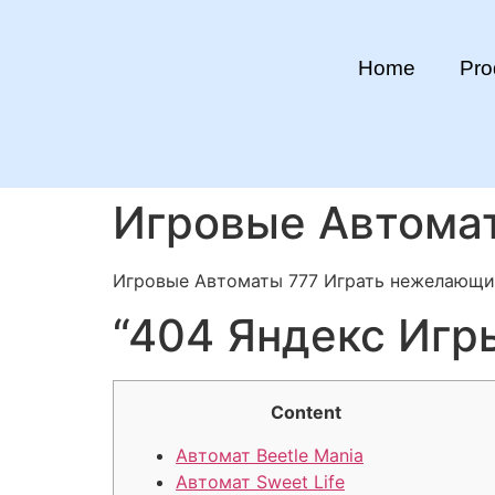
Home
Pro
Игровые Автома
Игровые Автоматы 777 Играть нежелающ
“404 Яндекс Игр
Content
Автомат Beetle Mania
Автомат Sweet Life