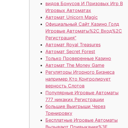
видов Бонусов И Призовых Игр В
Игровых Автоматах
Автомат Unicorn Magic
Официальный Сайт Казино Голд
Игровые Автоматы%2C Вход%2C
Регистрация”
Автомат Royal Treasures
Автомат Secret Forest
Только Проверенные Казино
Автомат The Money Game
Регуляторы Игорного Бизнеса
например Кто Контролирует
верность Слотов
Популярные Игровые Автоматы
777 никаких Регистрации
большие Выигрыши Через
Тренировку
Бесплатные Игровые Автоматы
Вызывают Привыкание%3F