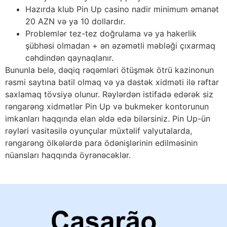
Hazırda klub Pin Up casino nadir minimum əmanət
20 AZN və ya 10 dollardır.
Problemlər tez-tez doğrulama və ya hakerlik
şübhəsi olmadan + ən əzəmətli məbləği çıxarmaq
cəhdindən qaynaqlanır.
Bununla belə, dəqiq rəqəmləri ötüşmək ötrü kazinonun
rəsmi saytına batil olmaq və ya dəstək xidməti ilə rəftar
saxlamaq tövsiyə olunur. Rəylərdən istifadə edərək siz
rəngarəng xidmətlər Pin Up və bukmeker kontorunun
imkanları haqqında elan əldə edə bilərsiniz. Pin Up-ün
rəyləri vasitəsilə oyunçular müxtəlif valyutalarda,
rəngarəng ölkələrdə para ödənişlərinin edilməsinin
nüansları haqqında öyrənəcəklər.