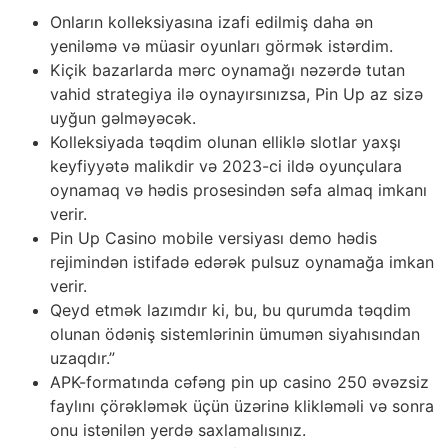
Onların kolleksiyasına izafi edilmiş daha ən
yeniləmə və müasir oyunları görmək istərdim.
Kiçik bazarlarda mərc oynamağı nəzərdə tutan
vahid strategiya ilə oynayırsınızsa, Pin Up az sizə
uyğun gəlməyəcək.
Kolleksiyada təqdim olunan elliklə slotlar yaxşı
keyfiyyətə malikdir və 2023-ci ildə oyunçulara
oynamaq və hədis prosesindən səfa almaq imkanı
verir.
Pin Up Casino mobile versiyası demo hədis
rejimindən istifadə edərək pulsuz oynamağa imkan
verir.
Qeyd etmək lazımdır ki, bu, bu qurumda təqdim
olunan ödəniş sistemlərinin ümumən siyahısından
uzaqdır.”
APK-formatında cəfəng pin up casino 250 əvəzsiz
faylını çörəkləmək üçün üzərinə klikləməli və sonra
onu istənilən yerdə saxlamalısınız.