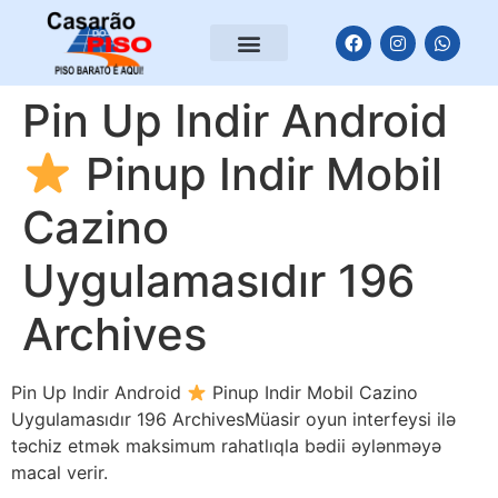
Pin Up Indir Android
Pinup Indir Mobil
Cazino
Uygulamasıdır 196
Archives
Pin Up Indir Android
Pinup Indir Mobil Cazino
Uygulamasıdır 196 Archives
Müasir oyun interfeysi ilə
təchiz etmək maksimum rahatlıqla bədii əylənməyə
macal verir.