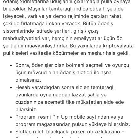
ödəniş xidmətlərinə uduşlarını çıxarmaqla pulla oynaya
biləcəklər. Maşınlar təmtəraqlı indicə etibarlı şəkildə
işləyəcək, varlı və ya demo rejimində çarxları rahat
şəkildə fırlatmağa imkan verəcək. Bütün ödəniş
sistemlərində istifadə şərtləri, giriş / çıxış
məhdudiyyətləri var, həmçinin əməliyyatlar üçün öz
şərtlərini müəyyənləşdirirlər. Bu yaxınlarda kriptovalyuta
pul kisələri vasitəsilə köçürmələr ən məşhur hala gəldi.
Sonra, ödənişlər olan bölməni seçməli və oyunçu
üçün mövcud olan ödəniş alətləri ilə aşna
olmalısınız.
Hesab yaratdıqdan sonra siz ən təmtəraqlı
oyunlarda oynamaqdan ləzzət şəhla və
cüzdanınıza əzəmətli tikə mükafatları əldə edə
bilərsiniz.
Proqramı rəsmi Pin Up mobile saytından və ya
proqram mağazasından pulsuz yükləyə bilərsiniz.
Slotlar, rulet, blackjack, poker, obrazli kazino –