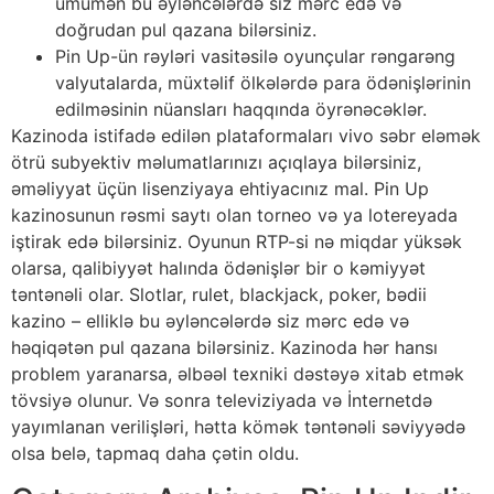
ümumən bu əyləncələrdə siz mərc edə və
doğrudan pul qazana bilərsiniz.
Pin Up-ün rəyləri vasitəsilə oyunçular rəngarəng
valyutalarda, müxtəlif ölkələrdə para ödənişlərinin
edilməsinin nüansları haqqında öyrənəcəklər.
Kazinoda istifadə edilən plataformaları vivo səbr eləmək
ötrü subyektiv məlumatlarınızı açıqlaya bilərsiniz,
əməliyyat üçün lisenziyaya ehtiyacınız mal. Pin Up
kazinosunun rəsmi saytı olan torneo və ya lotereyada
iştirak edə bilərsiniz. Oyunun RTP-si nə miqdar yüksək
olarsa, qalibiyyət halında ödənişlər bir o kəmiyyət
təntənəli olar. Slotlar, rulet, blackjack, poker, bədii
kazino – elliklə bu əyləncələrdə siz mərc edə və
həqiqətən pul qazana bilərsiniz. Kazinoda hər hansı
problem yaranarsa, əlbəəl texniki dəstəyə xitab etmək
tövsiyə olunur. Və sonra televiziyada və İnternetdə
yayımlanan verilişləri, hətta kömək təntənəli səviyyədə
olsa belə, tapmaq daha çətin oldu.