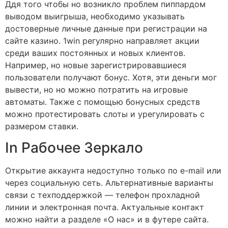
Ддя того чтобы но возникло проблем пиппардом
выводом выигрыша, необходимо указывать
достоверные личные данные при регистрации на
сайте казино. 1win регулярно направляет акции
среди ваших постоянных и новых клиентов.
Например, но новые зарегистрировавшиеся
пользователи получают бонус. Хотя, эти деньги мог
вывести, но но можно потратить на игровые
автоматы. Также с помощью бонусных средств
можно протестировать слоты и урегулировать с
размером ставки.
In Рабочее Зеркало
Открытие аккаунта недоступно только по e-mail или
через социальную сеть. Альтернативные варианты
связи с техподдержкой ― телефон прохладной
линии и электронная почта. Актуальные контакт
можно найти а разделе «О нас» и в футере сайта.