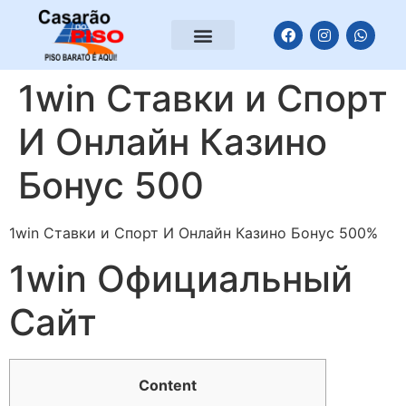
1win Ставки и Спорт
И Онлайн Казино
Бонус 500
1win Ставки и Спорт И Онлайн Казино Бонус 500%
1win Официальный
Сайт
Content