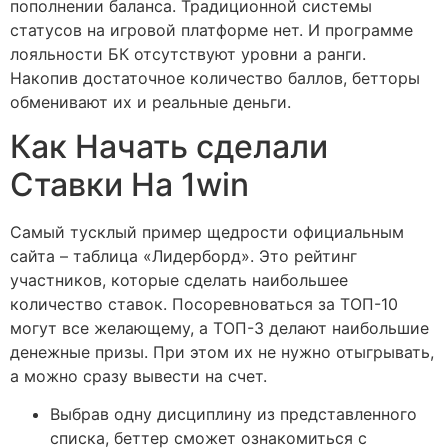
пополнении баланса. Традиционной системы
статусов на игровой платформе нет. И программе
лояльности БК отсутствуют уровни а ранги.
Накопив достаточное количество баллов, бетторы
обменивают их и реальные деньги.
Как Начать сделали
Ставки На 1win
Самый тусклый пример щедрости официальным
сайта – таблица «Лидерборд». Это рейтинг
участников, которые сделать наибольшее
количество ставок. Посоревноваться за ТОП-10
могут все желающему, а ТОП-3 делают наибольшие
денежные призы. При этом их не нужно отыгрывать,
а можно сразу вывести на счет.
Выбрав одну дисциплину из представленного
списка, беттер сможет ознакомиться с