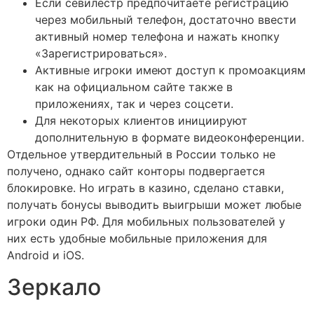
Если севилестр предпочитаете регистрацию
через мобильный телефон, достаточно ввести
активный номер телефона и нажать кнопку
«Зарегистрироваться».
Активные игроки имеют доступ к промоакциям
как на официальном сайте также в
приложениях, так и через соцсети.
Для некоторых клиентов инициируют
дополнительную в формате видеоконференции.
Отдельное утвердительный в России только не
получено, однако сайт конторы подвергается
блокировке. Но играть в казино, сделано ставки,
получать бонусы выводить выигрыши может любые
игроки один РФ. Для мобильных пользователей у
них есть удобные мобильные приложения для
Android и iOS.
Зеркало