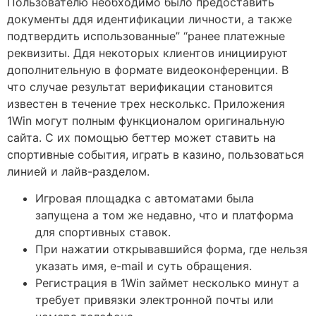
Пользователю необходимо было предоставить
документы ддя идентификации личности, а также
подтвердить использованные” “ранее платежные
реквизиты. Ддя некоторых клиентов инициируют
дополнительную в формате видеоконференции. В
что случае результат верификации становится
известен в течение трех несколькс. Приложения
1Win могут полным функционалом оригинальную
сайта. С их помощью беттер может ставить на
спортивные события, играть в казино, пользоваться
линией и лайв-разделом.
Игровая площадка с автоматами была
запущена а том же недавно, что и платформа
для спортивных ставок.
При нажатии открывавшийся форма, где нельзя
указать имя, e-mail и суть обращения.
Регистрация в 1Win займет несколько минут а
требует привязки электронной почты или