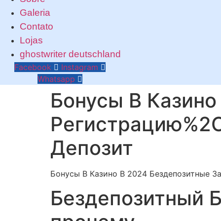
Galeria
Contato
Lojas
ghostwriter deutschland
Facebook
Instagram
Whatsapp
Бонусы В Казино
Регистрацию%2C
Депозит
Бонусы В Казино В 2024 Бездепозитные 
Бездепозитный Б