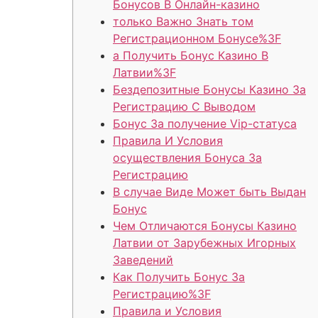
Бонусов В Онлайн-казино
только Важно Знать том
Регистрационном Бонусе%3F
а Получить Бонус Казино В
Латвии%3F
Бездепозитные Бонусы Казино За
Регистрацию С Выводом
Бонус За получение Vip-статуса
Правила И Условия
осуществления Бонуса За
Регистрацию
В случае Виде Может быть Выдан
Бонус
Чем Отличаются Бонусы Казино
Латвии от Зарубежных Игорных
Заведений
Как Получить Бонус За
Регистрацию%3F
Правила и Условия