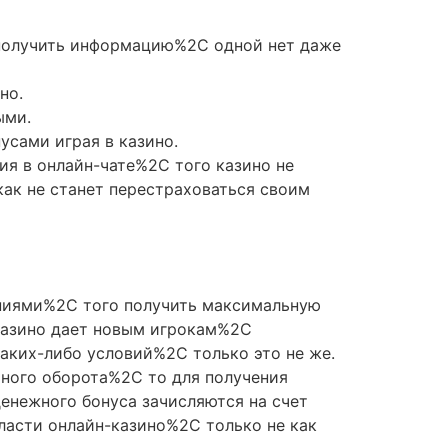
 получить информацию%2C одной нет даже
но.
ыми.
сами играя в казино.
ия в онлайн-чате%2C того казино не
как не станет перестраховаться своим
аниями%2C того получить максимальную
казино дает новым игрокам%2C
аких-либо условий%2C только это не же.
тного оборота%2C то для получения
денежного бонуса зачисляются на счет
бласти онлайн-казино%2C только не как