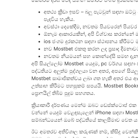
අතථ්‍ය ක්‍රීඩා ඉසව් – බලු පැටවුන් සඳහා ඔට්ට
පැදවිය හැකිය.
අවස්ථා දෙකේදීම, නවතම පියවරෙන් පියවර උ
ඕනෑම ආකාරයකින්, අපි විශ්වාස කරන්නේ ඔබ
ios ජංගම දුරකථන සඳහා ස්ථාපනය කිරීමට ම
නව Mostbet එකතු කරන ලද ප්‍රසාද දීමනාවට 
නවතම නියමයන් සහ කොන්දේසි සමඟ දැන 
අපි සියල්ලෝම Mostbet යෙදුම, pc වර්ගය සඳහ
පද්ධතියට අලුත්ම පුද්ගලයා වන අතර, අපගේ සිය
Mostbet සාමාජිකත්වය ලබා ගත හැකි අතර එය ආ
උත්සාහ කිරීමට පහසුකම් සපයයි. Mostbet Book
ප්‍රොෆයිල් තිබීම පුදුම සහගතය.
ක්‍රියාකාරී දර්පණය මෙන්ම ඔබට ඩෙස්ක්ටොප්
වන්නේ යෙදුම් වෙළඳසැලෙන් iPhone සඳහා Mostb
සම්බන්ධයෙන් ඔබේ පද්ධතියේ කාලසීමාව වෙත යන
ඊට අමතරව අතිවිශාල කරුණක් නම්, කිසිදු වෙන්කි