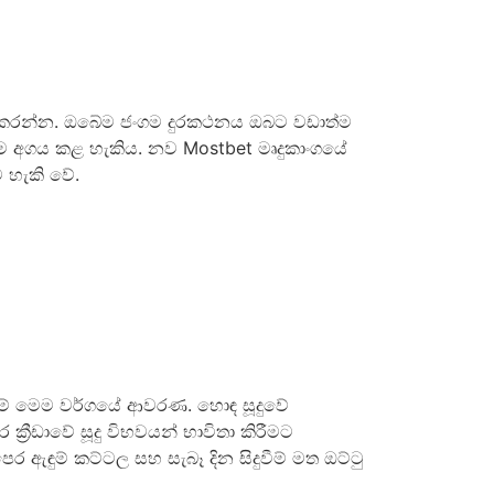
හ කරන්න. ඔබේම ජංගම දුරකථනය ඔබට වඩාත්ම
න්ම අගය කළ හැකිය.
නව Mostbet මෘදුකාංගයේ
ට හැකි වේ.
රීම් මෙම වර්ගයේ ආවරණ. හොඳ සූදුවේ
ක්‍රීඩාවේ සූදු විභවයන් භාවිතා කිරීමට
ඇඳුම් කට්ටල සහ සැබෑ දින සිදුවීම් මත ඔට්ටු