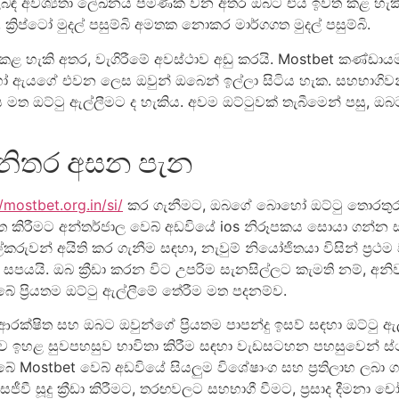
ිබඳ අවශ්‍යතා ලේඛනය පමණක් වන අතර ඔබට එය ඉවත් කළ හැකි
‍රිප්ටෝ මුදල් පසුම්බි අමතක නොකර මාර්ගගත මුදල් පසුම්බි.
කළ හැකි අතර, වැගිරීමේ අවස්ථාව අඩු කරයි. Mostbet කණ්ඩායම
ෝ ඇයගේ එවන ලෙස ඔවුන් ඔබෙන් ඉල්ලා සිටිය හැක. සහභාගිවන්නන
නාදිය මත ඔට්ටු ඇල්ලීමට ද හැකිය. අවම ඔට්ටුවක් තැබීමෙන් පසු, ඔබට
 නිතර අසන පැන
/mostbet.org.in/si/
කර ගැනීමට, ඔබගේ බොහෝ ඔට්ටු තොරතුරු 
ත කිරීමට අන්තර්ජාල වෙබ් අඩවියේ ios නිරූපකය සොයා ගන්න ස
වන් අයිති කර ගැනීම සඳහා, නැවුම් නියෝජිතයා විසින් ප්‍රථම
ද සපයයි. ඔබ ක්‍රීඩා කරන විට උපරිම සැනසිල්ලට කැමති නම්, අන
්‍රියතම ඔට්ටු ඇල්ලීමේ තේරීම මත පදනම්ව.
්ෂිත සහ ඔබට ඔවුන්ගේ ප්‍රියතම පාපන්දු ඉසව් සඳහා ඔට්ටු ඇල්ලී
ඉහළ සුවපහසුව භාවිතා කිරීම සඳහා වැඩසටහන පහසුවෙන් ස්
ේ Mostbet වෙබ් අඩවියේ සියලුම විශේෂාංග සහ ප්‍රතිලාභ ලබා
 සජීවී සූදු ක්‍රීඩා කිරීමට, තරඟවලට සහභාගී වීමට, ප්‍රසාද දීමන