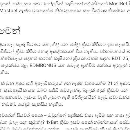
් කේත සහ ඔබට ඔන්ලයින් කැසිනෝ පද්ධතියෙන් MostBet දිරිගැ
Mostbet ඇත්ත වශයෙන්ම නිරවද්‍යතාවය සහ විශ්වාසනීයත්වය අනු
ුමෙන්
ඩා වල සැබෑ පිටතට යන, ගිලී යන මාදිලි ක්‍රීඩා කිරීමට ඉඩ සලසයි. 
ා ඩිජිටල් ක්‍රීඩා කිරීම හොඳ ආදේශකයක් විය හැකිය. වර්තමානයේ බං
න්තර්ජාලය පදනම් කරගත් කැසිනෝ ක්‍රියාකාරකම් සඳහා BDT 25
ැකේජය තුළ BDMBONUS යන වෙළඳ දැන්වීම් කේතය ඇතුළත් කිරීමෙ
කිය.
රීඩාවක් වන අතර එහි අලෙවිකරුගේ අත ඇත්ත වශයෙන්ම 21 න් 
ාම්ප්‍රදායික සහ ඔබට සජීවී වෙළෙන්දා බ්ලැක් ජැක් ක්‍රීඩාව 
්‍ය නොවේ. උපාංග වැනි උපාංග ඇති පරිශීලකයින් පළමු ඒවා ව
 නවතම යෙදුම සැකසිය හැකිය.
යවරෙන් පියවර පොත – ඔවුන්ගේ පැතිකඩ වසා දැමීම සහ කපා දැමී
ඛන මුදල යනු කුමක්ද? 1xBet ක්‍රීඩා ඉසව් පොත් තබන්නාගේ සේව
 තැබීමට ඔබට වෙන්කරවා ගන්න…. යෙදුම් සැකසීමේ ක්‍රියාවලියට ව