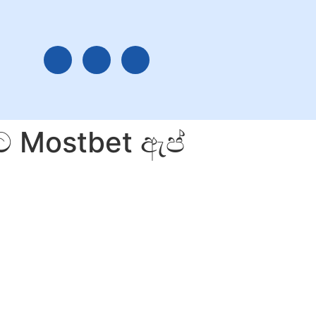
මට Mostbet ඇප්