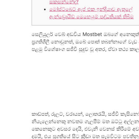
සකසන්නේද?
මෝස්ට්බෙට් ඇප් එක ඉන්දියාව ඇතුලේ
ඇන්ඩ්‍රොයිඩ් මෙහෙයුම් පද්ධතියක් තිබීම
සෙලියුලර් වෙබ් අඩවිය Mostbet ඔබගේ අනෙකු
ප්‍රගතිශීලී නොවුනත්, ඔබේ පොත් තබන්නාගේ වැ
පළමු විශේෂාංග සජීවී සූදුව වූ අතර, ඒවා තථ්‍ය ක
කාඩ්පත්, රූලට්, වරායන්, ලොතරැයි, සජීවී ක
නියැලෙන්නෙකු නවතම ගැලපීම් මත ඔට්ටු අල්ලන අතර එ
කෙනෙකුට අවසර දෙයි, එවැනි වෙනස් කිරීමේ අවාස
දමයි, එය ප්‍රගතියේ සිට ක්‍රීඩා මත සැමවිටම පවතින