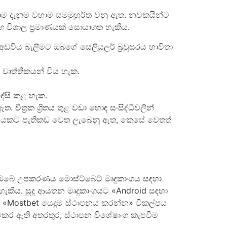
හාම දැනුම වහාම සමමුහුර්ත වනු ඇත. නවකයින්ට
 විශාල ප්‍රමාණයක් සොයාගත හැකිය.
විය බැලීමට ඔබගේ සෙලියුලර් බ්‍රවුසරය භාවිතා
වෘත්තිකයන් විය හැක.
ේසි කළ හැක.
චිත්‍රක ශ්‍රිතය තුළ වඩා හොඳ සංසිද්ධිවලින්
ුළුතරයකට පැතිකඩ වෙත ලැබෙනු ඇත, කෙසේ වෙතත්
 ඔබේ උපකරණය මොස්ට්බෙට් මෘදුකාංගය සඳහා
 හැකිය. සූදු ආයතන මෘදුකාංගයට «Android සඳහා
 «Mostbet යෙදුම ස්ථාපනය කරන්න» විකල්පය
විකර ඇති අතරතුර, ස්ථාපන විශේෂාංග කැපවීම