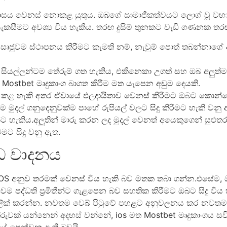
වින්‍යාසය වෙනස් නොකළ යුතුය. ඔබගේ සාමාජිකත්වයට ලොග් වූ ව
කසීමට අවශ්‍ය විය හැකිය. තරඟ දුසිම් තුනකට වැඩි ගණනක තරඟ
ෘජුවම ස්ථාපනය කිරීමට කැමති නම්, නැවුම් පොත් තබන්නාගේ අඩ
ියල්ලන්ටම තේරුම් ගත හැකිය, එකිනෙකා උගත් සහ ඔබ අලුත්ම 
හා Mostbet මෘදුකාංග බාගත කිරීම මත යැපෙන අඩුම දෙයකි.
ස් කළ හැකි අතර ඒවායේ ඵලදායිතාව වෙනස් කිරීමට ඔබට කොන්ද
ුදල් ගනුදෙනුවක්ම පාහේ රුපියල් වලට සිදු කිරීමට හැකි වනු ඇත. 
න්ට හැකිය.අලුතින් මාරු කරන ලද මුදල් වෙනත් අයෙකුගෙන් ස
මට සිදු වනු ඇත.
්ධ වාදනය
 OS අනුව තරමක් වෙනස් විය හැකි බව මතක තබා ගන්න.එසේම,
ම පද්ධති ප්‍රමිතීන්ට ගැළපෙන බව සහතික කිරීමට ඔබට සිදු විය
ක්ලික් කරන්න. නවතම වෙබ් පිටුවේ පහළට අනුචලනය කර නවතම
 තීරුවක් යන්නෙන් අදහස් වන්නේ, ios මත Mostbet මෘදුකාංගය ස
යේ පෙන්වනු ඇති බවයි.