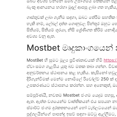
ඔබට අවශ්‍ය වන්නේ ඔබේ උපාංගයේ මතකයන් පිළ
බැංකු ආනයනය හරහා මුදල් ආපසු ලබා ගත හැකිය, ක්
ගාස්තුවක් ලබා ගැනීම සඳහා, ඔබට තේරීම සහතික 
හැකි නම්, ලේබල් දත්ත ගොනුවල පින්තූර ඔහුට හ
සිතියම්, සිතියම් ශූරයා, නිසි ශ්‍රේණිගත කිරීම් ය
අවශ්‍ය වනු ඇත.
Mostbet මෘදුකාංගයෙන්
MostBet හි සුමට මූල්‍ය ප්‍රවීණතාවයක් හිමි
https:/
ඒවා සමග ගැළපිය යුතු බව මතක තබා ගන්න. විවෘ
අනුවර්තනය ස්ථාපනය කළ හැකිය. කැසිනෝ හවුල්කරු
දිරිගැන්වීමක් මෙන්ම නොමිලේ රිවෝල්ව් 250 ක් 
උපකරණයට ස්ථාපනය කරන්න. සහ අනෙකුත්, ඔබේ ප
සම්පූර්ණයි, නවතම Mostbet ජංගම යෙදුම පහසු, ආරක
ඇත. ඇත්ත වශයෙන්ම වෘත්තිකයන් එය සපයන නව 
ස්මාර්ට් ජංගම දුරකතනයෙන් හෝ ටැබ්ලටයෙන් ඔබ
පුද්ගලයින්ගේ පාපන්දු ඉසව් සඳහා ඔට්ටු ඇල්ලීමට,