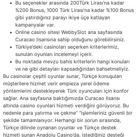
Bu seçenekler arasında 200Türk Lirası’na kadar
%200 Bonus, 1000 Türk Lirası’na kadar %100 Bonus
gibi yatırdığınız parayı ikiye üçe katlayan
kampanyalar var.
Online casino sitesi WebbySlot ana sayfasında
Curacao lisansına sahip olduğunu görebilirsiniz.
Türkiye’deki casinoları seçerken kriterlerimiz,
sunulan oyunları incelemeyi içerir.
Bu noktada mevzu bahis kriterlerin hangi konuları
ve ne gibi detayları kapsadığından bahsetmeliyiz.
Bu casinolar çeşitli oyunlar sunar, Türkçe konuşulan
müşterilere hizmet verir empieza yerel ödeme
yöntemlerini destekleyerek Türk oyuncuları için konfor
sağlar. Ana sayfasına baktığımızda Curacao lisansı
altında casino oyunlari hizmeti verdiğini görüyoruz. Bu
nedenle para yatırma ve çekme” “işlemleriniz güvenli bir
şekilde tamamlanıyor. Herhangi bir sorun sırasında,
Türkçe dilinde oynanan oyunlar ve Türkçe destek
hizmeti sunan Anadolu Casino’da, istediğiniz desteği