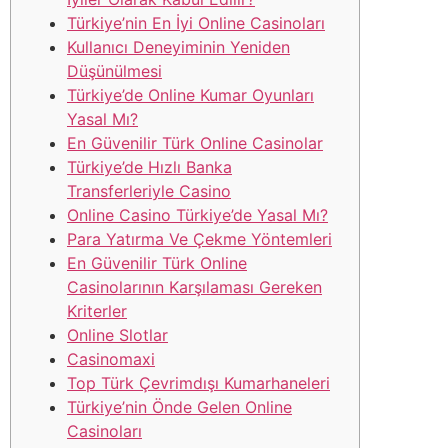
Türkiye’nin En İyi Online Casinoları
Kullanıcı Deneyiminin Yeniden
Düşünülmesi
Türkiye’de Online Kumar Oyunları
Yasal Mı?
En Güvenilir Türk Online Casinolar
Türkiye’de Hızlı Banka
Transferleriyle Casino
Online Casino Türkiye’de Yasal Mı?
Para Yatırma Ve Çekme Yöntemleri
En Güvenilir Türk Online
Casinolarının Karşılaması Gereken
Kriterler
Online Slotlar
Casinomaxi
Top Türk Çevrimdışı Kumarhaneleri
Türkiye’nin Önde Gelen Online
Casinoları