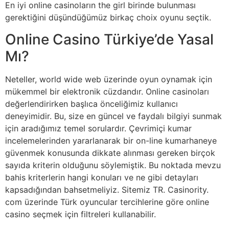
En iyi online casinoların the girl birinde bulunması
gerektiğini düşündüğümüz birkaç choix oyunu seçtik.
Online Casino Türkiye’de Yasal
Mı?
Neteller, world wide web üzerinde oyun oynamak için
mükemmel bir elektronik cüzdandır. Online casinoları
değerlendirirken başlıca önceliğimiz kullanıcı
deneyimidir. Bu, size en güncel ve faydalı bilgiyi sunmak
için aradığımız temel sorulardır. Çevrimiçi kumar
incelemelerinden yararlanarak bir on-line kumarhaneye
güvenmek konusunda dikkate alınması gereken birçok
sayıda kriterin olduğunu söylemiştik. Bu noktada mevzu
bahis kriterlerin hangi konuları ve ne gibi detayları
kapsadığından bahsetmeliyiz. Sitemiz TR. Casinority.
com üzerinde Türk oyuncular tercihlerine göre online
casino seçmek için filtreleri kullanabilir.