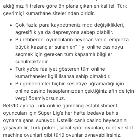
aldığımız filtrelere göre ön plana çıkan en kaliteli Türk
çevrimiçi kumarhane sitelerinden biridir.
Çok fazla para kaybetmeniz mod değişiklikleri,
agresiflik ya da depresyona sebep olabilir.
Bu rehberde, oyuncuların heyecan verici empieza
büyük kazançlar sunan en” “iyi online casinoyu
seçmek için gereken tüm kapsamlı bilgiler
sunulmaktadır.
Türkiye’de faaliyet gösteren tüm online
kumarhaneler ilgili lisansa sahip olmalıdır.
Bu gönderimler hiçbir kesintiye uğramadığı için
online casino hesaplarınızdan çektiğiniz afin de için
vergi ödemiyorsunuz.
Bets10 ayrıca Türk online gambling establishment
oyuncuları için Süper Lig’e her hafta bedava bahis
oynama şansı sunuyor. Üstelik canlı casino heyecanını
yaşayabilir, Türk pokeri, sanal spor oyunlari, rulet ve slot
machine oyunlari gibi türlü oyunlar oynayabilirsiniz.