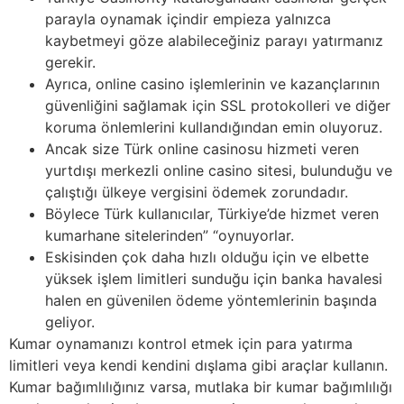
parayla oynamak içindir empieza yalnızca
kaybetmeyi göze alabileceğiniz parayı yatırmanız
gerekir.
Ayrıca, online casino işlemlerinin ve kazançlarının
güvenliğini sağlamak için SSL protokolleri ve diğer
koruma önlemlerini kullandığından emin oluyoruz.
Ancak size Türk online casinosu hizmeti veren
yurtdışı merkezli online casino sitesi, bulunduğu ve
çalıştığı ülkeye vergisini ödemek zorundadır.
Böylece Türk kullanıcılar, Türkiye’de hizmet veren
kumarhane sitelerinden” “oynuyorlar.
Eskisinden çok daha hızlı olduğu için ve elbette
yüksek işlem limitleri sunduğu için banka havalesi
halen en güvenilen ödeme yöntemlerinin başında
geliyor.
Kumar oynamanızı kontrol etmek için para yatırma
limitleri veya kendi kendini dışlama gibi araçlar kullanın.
Kumar bağımlılığınız varsa, mutlaka bir kumar bağımlılığı