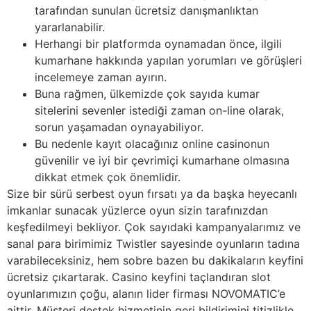
tarafından sunulan ücretsiz danışmanlıktan
yararlanabilir.
Herhangi bir platformda oynamadan önce, ilgili
kumarhane hakkında yapılan yorumları ve görüşleri
incelemeye zaman ayırın.
Buna rağmen, ülkemizde çok sayıda kumar
sitelerini sevenler istediği zaman on-line olarak,
sorun yaşamadan oynayabiliyor.
Bu nedenle kayıt olacağınız online casinonun
güvenilir ve iyi bir çevrimiçi kumarhane olmasına
dikkat etmek çok önemlidir.
Size bir sürü serbest oyun fırsatı ya da başka heyecanlı
imkanlar sunacak yüzlerce oyun sizin tarafınızdan
keşfedilmeyi bekliyor. Çok sayıdaki kampanyalarımız ve
sanal para birimimiz Twistler sayesinde oyunların tadına
varabileceksiniz, hem sobre bazen bu dakikaların keyfini
ücretsiz çıkartarak. Casino keyfini taçlandıran slot
oyunlarımızın çoğu, alanın lider firması NOVOMATIC’e
aittir. Müşteri destek hizmetinin geri bildirimini titizlikle