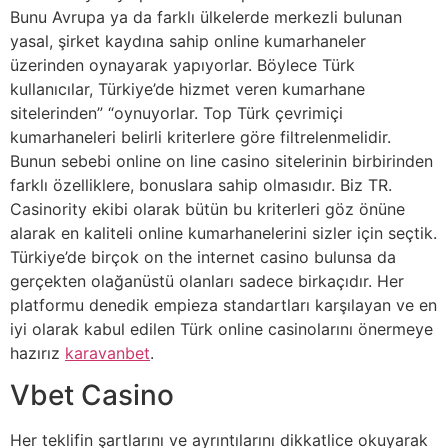
Bunu Avrupa ya da farklı ülkelerde merkezli bulunan
yasal, şirket kaydına sahip online kumarhaneler
üzerinden oynayarak yapıyorlar. Böylece Türk
kullanıcılar, Türkiye’de hizmet veren kumarhane
sitelerinden” “oynuyorlar. Top Türk çevrimiçi
kumarhaneleri belirli kriterlere göre filtrelenmelidir.
Bunun sebebi online on line casino sitelerinin birbirinden
farklı özelliklere, bonuslara sahip olmasıdır. Biz TR.
Casinority ekibi olarak bütün bu kriterleri göz önüne
alarak en kaliteli online kumarhanelerini sizler için seçtik.
Türkiye’de birçok on the internet casino bulunsa da
gerçekten olağanüstü olanları sadece birkaçıdır. Her
platformu denedik empieza standartları karşılayan ve en
iyi olarak kabul edilen Türk online casinolarını önermeye
hazırız
karavanbet
.
Vbet Casino
Her teklifin şartlarını ve ayrıntılarını dikkatlice okuyarak