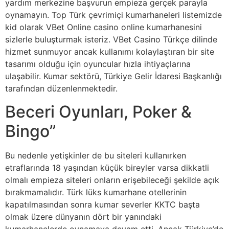
yardım merkezine başvurun empieza gerçek parayla
oynamayın. Top Türk çevrimiçi kumarhaneleri listemizde
kid olarak VBet Online casino online kumarhanesini
sizlerle buluşturmak isteriz. VBet Casino Türkçe dilinde
hizmet sunmuyor ancak kullanımı kolaylaştıran bir site
tasarımı olduğu için oyuncular hızla ihtiyaçlarına
ulaşabilir. Kumar sektörü, Türkiye Gelir İdaresi Başkanlığı
tarafından düzenlenmektedir.
Beceri Oyunları, Poker &
Bingo”
Bu nedenle yetişkinler de bu siteleri kullanırken
etraflarında 18 yaşından küçük bireyler varsa dikkatli
olmalı empieza siteleri onların erişebileceği şekilde açık
bırakmamalıdır. Türk lüks kumarhane otellerinin
kapatılmasından sonra kumar severler KKTC başta
olmak üzere dünyanın dört bir yanındaki
kumarhanelerde oynamaya devam etti. Ancak Türkiye’de