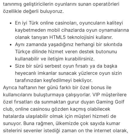
tanınmış geliştiricilerin oyunlarını sunan operatörleri
özellikle değerli buluyoruz.
En iyi Türk online casinoları, oyuncuların kaliteyi
kaybetmeden mobil cihazlarda oyun oynamalarına
olanak tanıyan HTML5 teknolojisini kullanır.
Aynı zamanda yaşadığınız herhangi bir sıkıntıda
Türkçe dilinde hizmet veren destek butonunu
kullanabilir ve iletişim kurabilirsiniz.
Size bir sürü serbest oyun fırsatı ya da başka
heyecanlı imkanlar sunacak yüzlerce oyun sizin
tarafınızdan keşfedilmeyi bekliyor.
Ayrıca haftanın her günü farklı bir özel bonus ile
kullanıcılarını buluşturmaya çalışıyorlar. VIP müşterilere
özel fırsatları da sunmaktan gurur duyan Gaming Golf
club, online casinosu gözden kaçmış olabilecek
hatalarda ulaşılabilir olmak için müşteri hizmeti de
sunuyor. Buna rağmen, ülkemizde çok sayıda kumar
sitelerini sevenler istediği zaman on the internet olarak,