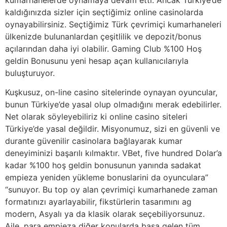
kaldığınızda sizler için seçtiğimiz online casinolarda
oynayabilirsiniz. Seçtiğimiz Türk çevrimiçi kumarhaneleri
ülkenizde bulunanlardan çeşitlilik ve depozit/bonus
açılarından daha iyi olabilir. Gaming Club %100 Hoş
geldin Bonusunu yeni hesap açan kullanıcılarıyla
buluşturuyor.
Kuşkusuz, on-line casino sitelerinde oynayan oyuncular,
bunun Türkiye’de yasal olup olmadığını merak edebilirler.
Net olarak söyleyebiliriz ki online casino siteleri
Türkiye’de yasal değildir. Misyonumuz, sizi en güvenli ve
durante güvenilir casinolara bağlayarak kumar
deneyiminizi başarılı kılmaktır. VBet, five hundred Dolar’a
kadar %100 hoş geldin bonusunun yanında sadakat
empieza yeniden yükleme bonuslarini da oyunculara”
“sunuyor. Bu top oy alan çevrimiçi kumarhanede zaman
formatınızı ayarlayabilir, fikstürlerin tasarımını ag
modern, Asyalı ya da klasik olarak seçebiliyorsunuz.
Aile, para empieza diğer konularda başa gelen tüm