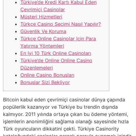
Türkiye’de Kredi Kartı Kabul Eden
Çevrimiçi Casinolar
Müşteri Hizmetleri
Türkçe Casino Seçimi Nasıl Yapılır?
Güvenlik Ve Koruma
Türkçe Online Casinolar Için Para
Yatırma Yöntemleri
En Iyi 10 Türk Online Casinoları
Türkiye’de Online Online Casino
Düzenlemeleri
Online Casino Bonusları
Bonuslar Sizi Bekliyor
Bitcoin kabul eden çevrimiçi casinolar dünya çapında
popülerlik kazanıyor ve Türkiye bu trendin dışında
kalmıyor. 2011 yılında ortaya çıkan bu ödeme yöntemi,
işlemlerin anonimliğini sağlama olanağı sayesinde hızla
Türk oyuncuların dikkatini çekti. Türkiye Casinority
kataloğundaki casinolar gerçek parayla oynamak içindir