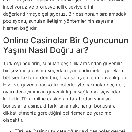
inceliyoruz ve profesyonellik seviyelerini
değerlendirmeye çalışıyoruz. Bir casinonun sıralamadaki
pozisyonu, sunulan iletişim yöntemlerinin sayısına
kısmen bağlıdır.
Online Casinolar Bir Oyuncunun
Yaşını Nasıl Doğrular?
Türk oyuncuların, sunulan çeşitlilik arasından güvenilir
bir çevrimiçi casino seçerken yönlendirmeleri gereken
bêtisier faktörlerden biri, finansal işlemlerin güvenliğidir.
Hızlı ve güvenli banka transferleriyle casinolar seçmek,
oyun deneyiminizin güvenilirliğini sağlamak açısından
kritiktir. Türk online casinoları tarafından sunulan
bonuslar arasındaki farkı anlamak, hangi bonuslara
dikkat etmeniz gerektiğini belirlemenize yardımcı
olacaktır.
Türkiye Casinority kataloğundaki casinolar gerçek