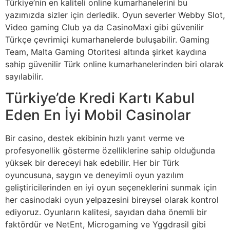
Türkiye’nin en kaliteli online kumarhanelerini bu
yazımızda sizler için derledik. Oyun severler Webby Slot,
Video gaming Club ya da CasinoMaxi gibi güvenilir
Türkçe çevrimiçi kumarhanelerde buluşabilir. Gaming
Team, Malta Gaming Otoritesi altında şirket kaydına
sahip güvenilir Türk online kumarhanelerinden biri olarak
sayılabilir.
Türkiye’de Kredi Kartı Kabul
Eden En İyi Mobil Casinolar
Bir casino, destek ekibinin hızlı yanıt verme ve
profesyonellik gösterme özelliklerine sahip olduğunda
yüksek bir dereceyi hak edebilir. Her bir Türk
oyuncusuna, saygın ve deneyimli oyun yazılım
geliştiricilerinden en iyi oyun seçeneklerini sunmak için
her casinodaki oyun yelpazesini bireysel olarak kontrol
ediyoruz. Oyunların kalitesi, sayıdan daha önemli bir
faktördür ve NetEnt, Microgaming ve Yggdrasil gibi