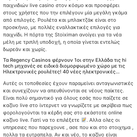
παιχνιδιών live casino στον κόσμο και προσφέρει
στους χρήστες που την επιλέγουν μία μεγάλη γκάμα
από επιλογές. Ρουλέτα και μπλακτζάκ είναι στο
προσκήνιο, με πολλές εναλλακτικές επιλογές για
παιχνίδι. Η πόρτα της Stoiximan ανοίγει για τα νέα
μέλη με τριπλή υποδοχή, η οποία γίνεται εντελώς
δωρεάν και χωρίς.
Τα Regency Casinos φέρνουν 1οι στην Ελλάδα τις hi
tech μηχανές σε ειδικά διομορφωμένο χώρο με τις
Ηλεκτρονικές ρουλέτες! 40 νέες ηλεκτρονικές…
Αυτές οι τοποθεσίες έχουν παραμείνει ανταγωνιστικές
και συνεχίζουν να απευθύνονται σε νέους παίκτες.
Είναι πολύ σημαντικό για όλους εσάς που παίζετε σε
καζίνο live στο ίντερνετ να γνωρίζετε με ακρίβεια πως
φορολογούνται τα κέρδη σας στο εκάστοτε online
καζίνο live. Γιατί να το επιλέξετε
. Αλλα ολες οι
υπηρεσιες που παρεχουνε , ασε που και στο στοιχημα ,
πολλα τα ευτραπελα. Αν και νέο, το καζίνο είναι