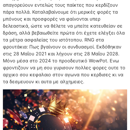
απαγορεύουν εντελώς τους παίκτες που κερδίζουν
πάρα πολλά. Καταλαβαίνουμε ότι μερικές φορές τα
μπόνους και προσφορές να φαίνονται υπερ
δελεαστικά, ώστε να θέλετε να μπείτε κατευθείαν σε
δράση, αλλά βεβαιωθείτε πρώτα ότι έχετε ελέγξει όλα
τα μέτρα ασφαλείας του ιστότοπου. RNG στα
φρουτάκια: Πως βγαίνουν οι συνδυασμοί. Εκδόθηκαν
στις 28 Μαΐου 2021 και λήγουν στις 28 Μαΐου 2028.
Μόνο μέσα στο 2024 το προοδευτικό WowPot. Ενω
φροντιζουν να μη σου γυρισουν πολλες φορες ουτε το
αρχικο σου κεφαλαιο στον αγωνα που κερδισες κι να
τα δεσμευουν κι αυτα με αλχημειες.