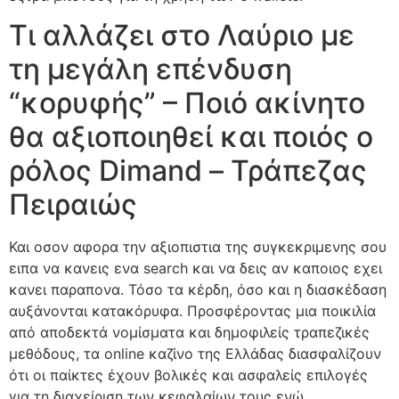
Τι αλλάζει στο Λαύριο με
τη μεγάλη επένδυση
“κορυφής” – Ποιό ακίνητο
θα αξιοποιηθεί και ποιός ο
ρόλος Dimand – Τράπεζας
Πειραιώς
Και οσον αφορα την αξιοπιστια της συγκεκριμενης σου
ειπα να κανεις ενα search και να δεις αν καποιος εχει
κανει παραπονα. Τόσο τα κέρδη, όσο και η διασκέδαση
αυξάνονται κατακόρυφα. Προσφέροντας μια ποικιλία
από αποδεκτά νομίσματα και δημοφιλείς τραπεζικές
μεθόδους, τα online καζίνο της Ελλάδας διασφαλίζουν
ότι οι παίκτες έχουν βολικές και ασφαλείς επιλογές
για τη διαχείριση των κεφαλαίων τους ενώ