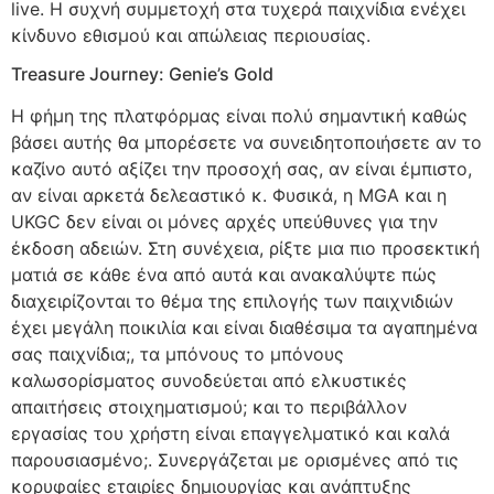
live. Η συχνή συμμετοχή στα τυχερά παιχνίδια ενέχει
κίνδυνο εθισμού και απώλειας περιουσίας.
Treasure Journey: Genie’s Gold
Η φήμη της πλατφόρμας είναι πολύ σημαντική καθώς
βάσει αυτής θα μπορέσετε να συνειδητοποιήσετε αν το
καζίνο αυτό αξίζει την προσοχή σας, αν είναι έμπιστο,
αν είναι αρκετά δελεαστικό κ. Φυσικά, η MGA και η
UKGC δεν είναι οι μόνες αρχές υπεύθυνες για την
έκδοση αδειών. Στη συνέχεια, ρίξτε μια πιο προσεκτική
ματιά σε κάθε ένα από αυτά και ανακαλύψτε πώς
διαχειρίζονται το θέμα της επιλογής των παιχνιδιών
έχει μεγάλη ποικιλία και είναι διαθέσιμα τα αγαπημένα
σας παιχνίδια;, τα μπόνους το μπόνους
καλωσορίσματος συνοδεύεται από ελκυστικές
απαιτήσεις στοιχηματισμού; και το περιβάλλον
εργασίας του χρήστη είναι επαγγελματικό και καλά
παρουσιασμένο;. Συνεργάζεται με ορισμένες από τις
κορυφαίες εταιρίες δημιουργίας και ανάπτυξης