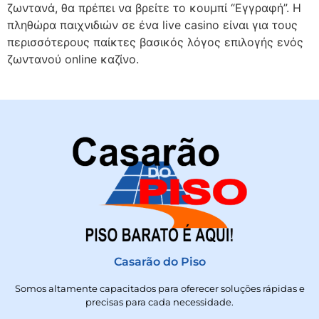
ζωντανά, θα πρέπει να βρείτε το κουμπί “Εγγραφή”. Η
πληθώρα παιχνιδιών σε ένα live casino είναι για τους
περισσότερους παίκτες βασικός λόγος επιλογής ενός
ζωντανού online καζίνο.
Casarão do Piso
Somos altamente capacitados para oferecer soluções rápidas e
precisas para cada necessidade.