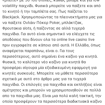
volatility παιχνίδι. Φυσικά μπορείτε να παίξετε και από
το κινητό ή την ταμπλέτα σας. Πως παίζεται το
Blackjack. Χρησιμοποιώντας τα πλεονεκτήματα μας για
να παίξετε Ονλάιν Πόκερ Poker, μπλάκτζακ,
Φρουτακια slots, ή παίζοντας σε αλλά τυχερά
παιχνίδια. Για αυτό είναι σημαντικό να ελέγχετε τις
αποδόσεις που δίνουν ολα τα online live casino live
πριν εγγραφείτε σε κάποιο από αυτά. Η Ελλάδα, όπως
αναφέρεται παραπάνω, είναι ο. Για τους
περισσότερους, αυτό σημαίνει ένα καζίνο για κινητά.
Φυσικά, το καλύτερο νέο καζίνο για κινητά θα
προσφέρει σίγουρα μία εξειδικευμένη εφαρμογή για
κινητές συσκευές. Μπορείτε να μάθετε περισσότερα
σχετικά με αυτό στο άρθρο μας για τα τυχερά
παιχνίδια. Οι επιλογές για παιχνiδια και εκπλήξεις είναι
αμέτρητες και μπορούν να χρησιμοποιηθούν σε πολλά
απο τα παιχνίδια μας. Είναι μια πολύ καλή τακτική, την
οποία προσφέρουν τα περισσότερα διαδικτυακά καζίνο