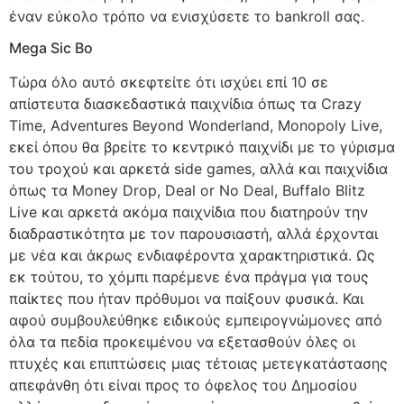
έναν εύκολο τρόπο να ενισχύσετε το bankroll σας.
Mega Sic Bo
Τώρα όλο αυτό σκεφτείτε ότι ισχύει επί 10 σε
απίστευτα διασκεδαστικά παιχνίδια όπως τα Crazy
Time, Adventures Beyond Wonderland, Monopoly Live,
εκεί όπου θα βρείτε το κεντρικό παιχνίδι με το γύρισμα
του τροχού και αρκετά side games, αλλά και παιχνίδια
όπως τα Money Drop, Deal or No Deal, Buffalo Blitz
Live και αρκετά ακόμα παιχνίδια που διατηρούν την
διαδραστικότητα με τον παρουσιαστή, αλλά έρχονται
με νέα και άκρως ενδιαφέροντα χαρακτηριστικά. Ως
εκ τούτου, το χόμπι παρέμενε ένα πράγμα για τους
παίκτες που ήταν πρόθυμοι να παίξουν φυσικά. Και
αφού συμβουλεύθηκε ειδικούς εμπειρογνώμονες από
όλα τα πεδία προκειμένου να εξετασθούν όλες οι
πτυχές και επιπτώσεις μιας τέτοιας μετεγκατάστασης
απεφάνθη ότι είναι προς το όφελος του Δημοσίου