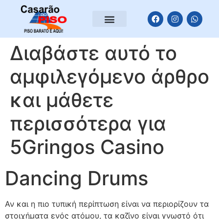
Διαβάστε αυτό το
αμφιλεγόμενο άρθρο
και μάθετε
περισσότερα για
5Gringos Casino
Dancing Drums
Αν και η πιο τυπική περίπτωση είναι να περιορίζουν τα
στοιχήματα ενός ατόμου, τα καζίνο είναι γνωστό ότι