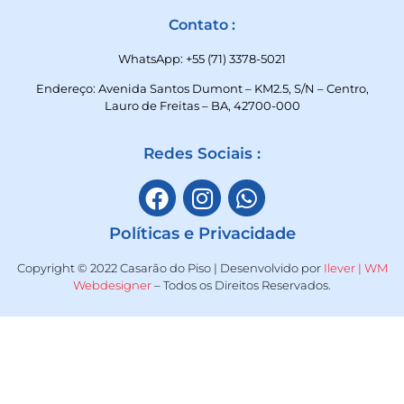
Contato :
WhatsApp: +55 (71) 3378-5021
Endereço: Avenida Santos Dumont – KM2.5, S/N – Centro,
Lauro de Freitas – BA, 42700-000
Redes Sociais :
Políticas e Privacidade
Copyright © 2022 Casarão do Piso | Desenvolvido por
Ilever
|
WM
Webdesigner
– Todos os Direitos Reservados.