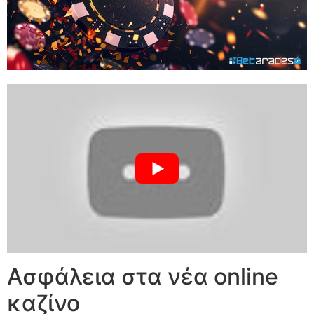
Ασφάλεια στα νέα online
καζίνο