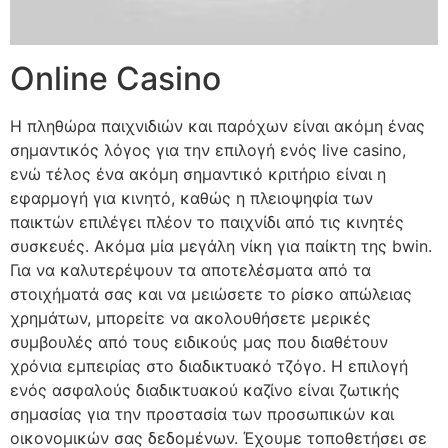
Online Casino
Η πληθώρα παιχνιδιών και παρόχων είναι ακόμη ένας
σημαντικός λόγος για την επιλογή ενός live casino,
ενώ τέλος ένα ακόμη σημαντικό κριτήριο είναι η
εφαρμογή για κινητό, καθώς η πλειοψηφία των
παικτών επιλέγει πλέον το παιχνίδι από τις κινητές
συσκευές. Ακόμα μία μεγάλη νίκη για παίκτη της bwin.
Για να καλυτερέψουν τα αποτελέσματα από τα
στοιχήματά σας και να μειώσετε το ρίσκο απώλειας
χρημάτων, μπορείτε να ακολουθήσετε μερικές
συμβουλές από τους ειδικούς μας που διαθέτουν
χρόνια εμπειρίας στο διαδικτυακό τζόγο. Η επιλογή
ενός ασφαλούς διαδικτυακού καζίνο είναι ζωτικής
σημασίας για την προστασία των προσωπικών και
οικονομικών σας δεδομένων. Έχουμε τοποθετήσει σε