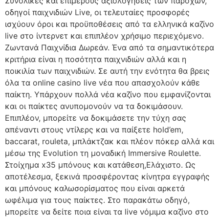
Συνολικές και επιμέρους αξιολογήσεις των παρόχων,
οδηγοί παιχνιδιών Live, οι τελευταίες προσφορές
ισχύουν όροι και προϋποθέσεις από τα ελληνικά καζίνο
live στο ίντερνετ και επιπλέον χρήσιμο περιεχόμενο.
Zωντανά Παιχνίδια Δωρεάν. Ένα από τα σημαντικότερα
κριτήρια είναι η ποσότητα παιχνιδιών αλλά και η
ποικιλία των παιχνιδιών. Σε αυτή την ενότητα θα βρεις
όλα τα online casino live νέα που απασχολούν κάθε
παίκτη. Υπάρχουν πολλά νέα καζίνο που εμφανίζονται
και οι παίκτες ανυπομονούν να τα δοκιμάσουν.
Επιπλέον, μπορείτε να δοκιμάσετε την τύχη σας
απέναντι στους ντίλερς και να παίξετε hold’em,
baccarat, rouleta, μπλάκτζακ και πλέον πόκερ αλλά και
μέσω της Evolution τη μοναδική Immersive Roulette.
Στοίχημα x35 μπόνους και κατάθεση,Ελάχιστο. Ως
αποτέλεσμα, ξεκινά προσφέροντας κίνητρα εγγραφής
και μπόνους καλωσορίσματος που είναι αρκετά
ωφέλιμα για τους παίκτες. Στο παρακάτω οδηγό,
μπορείτε να δείτε ποια είναι τα live νόμιμα καζίνο στο