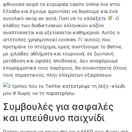
φθίνουσα σειρά τα κορυφαία casino online live στην
Ελλάδα και έχουμε φροντίσει να δώσουμε και ένα
συνολικό σκορ σε αυτά. Γιατί να το επιλέξετε
. Ο
κλάδος των διαδικτυακών ελληνικών καζίνο
αναπτύσσεται και εξελίσσεται καθημερινά. Αυτός ο
ιστότοπος χρησιμοποιεί cookies. Γι’ αυτούς που
προτιμάνε το στοίχημα, εμείς συστήνουμε το Betive,
με χιλιάδες αθλήματα και τουρνουά, σε ζωντανή
μετάδοση και υψηλές αποδόσεις. Δεν αναφέρουμε
επιγραμματικά τους παρόχους, θα συναντήσετε όλους
τους σημαντικούς, πλην ελαχίστων εξαιρέσεων.
Συμβουλές για ασφαλές
και υπεύθυνο παιχνίδι
Πρέπει φυσικά να σημειωθεί ότι η ΕΕΕΠ έχει δώσει στη