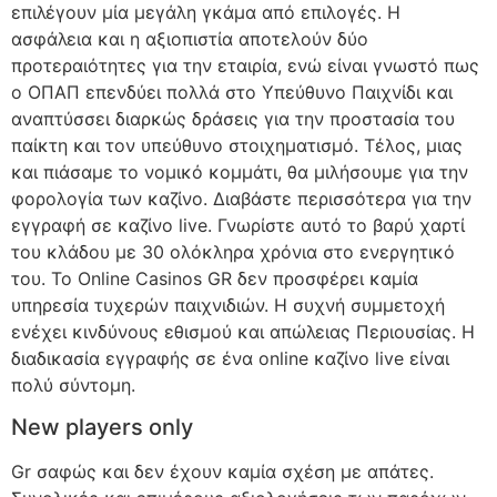
επιλέγουν μία μεγάλη γκάμα από επιλογές. Η
ασφάλεια και η αξιοπιστία αποτελούν δύο
προτεραιότητες για την εταιρία, ενώ είναι γνωστό πως
ο ΟΠΑΠ επενδύει πολλά στο Υπεύθυνο Παιχνίδι και
αναπτύσσει διαρκώς δράσεις για την προστασία του
παίκτη και τον υπεύθυνο στοιχηματισμό. Τέλος, μιας
και πιάσαμε το νομικό κομμάτι, θα μιλήσουμε για την
φορολογία των καζίνο. Διαβάστε περισσότερα για την
εγγραφή σε καζίνο live. Γνωρίστε αυτό το βαρύ χαρτί
του κλάδου με 30 ολόκληρα χρόνια στο ενεργητικό
του. Το Online Casinos GR δεν προσφέρει καμία
υπηρεσία τυχερών παιχνιδιών. Η συχνή συμμετοχή
ενέχει κινδύνους εθισμού και απώλειας Περιουσίας. Η
διαδικασία εγγραφής σε ένα online καζίνο live είναι
πολύ σύντομη.
New players only
Gr σαφώς και δεν έχουν καμία σχέση με απάτες.