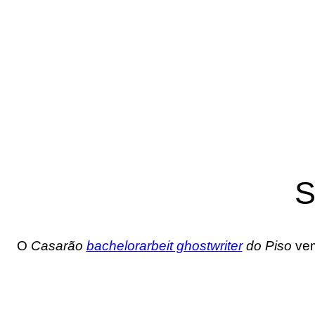
S
O
Casarão
bachelorarbeit ghostwriter
do Piso
vem