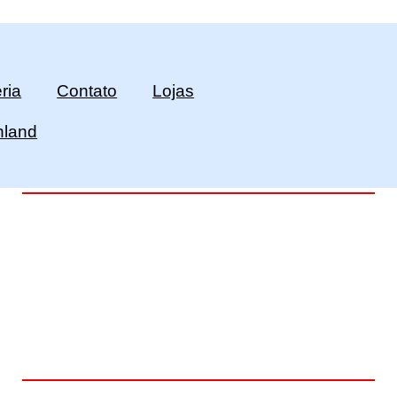
ria
Contato
Lojas
hland
 diversos modelos e
Confira!