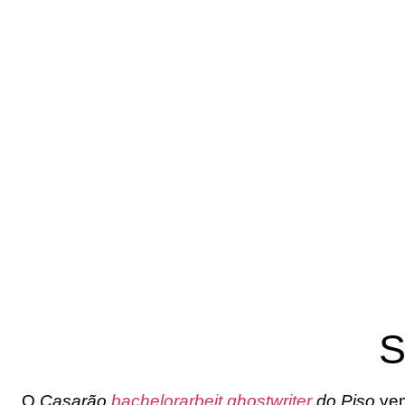
S
O
Casarão
bachelorarbeit ghostwriter
do Piso
vem