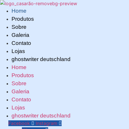
Pular
para
Home
o
Produtos
conteúdo
Sobre
Galeria
Contato
Lojas
ghostwriter deutschland
Home
Produtos
Sobre
Galeria
Contato
Lojas
ghostwriter deutschland
Facebook
Instagram