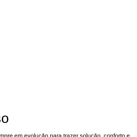
so
re em evolução para trazer solução, conforto e