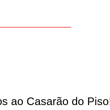
iversos modelos e 
iso. Confira!
s ao Casarão do Piso