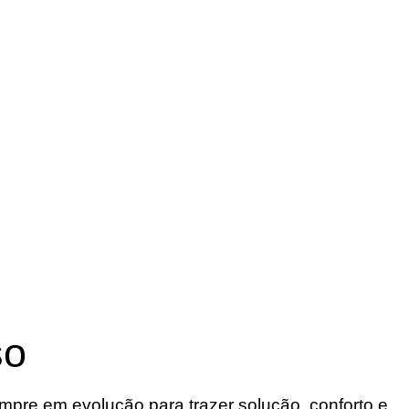
so
re em evolução para trazer solução, conforto e