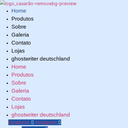
Pular
para
Home
o
Produtos
conteúdo
Sobre
Galeria
Contato
Lojas
ghostwriter deutschland
Home
Produtos
Sobre
Galeria
Contato
Lojas
ghostwriter deutschland
Facebook
Instagram