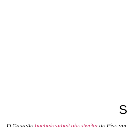
S
O
Casarão
bachelorarbeit ghostwriter
do Piso
vem