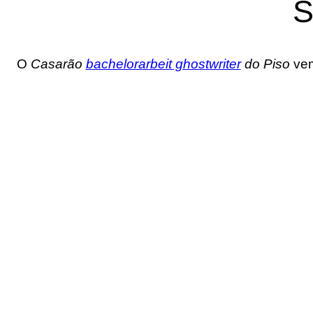
S
O
Casarão
bachelorarbeit ghostwriter
do Piso
vem