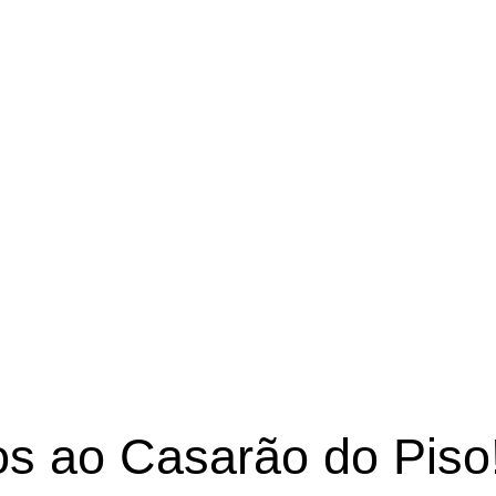
iversos modelos e 
iso. Confira!
s ao Casarão do Piso