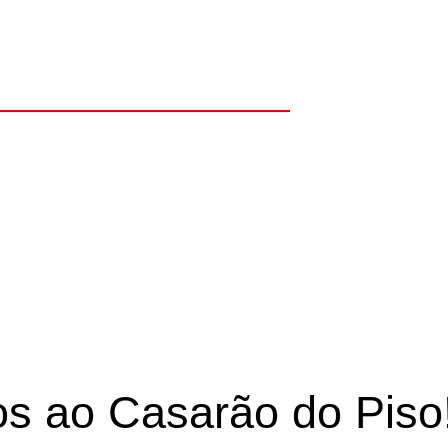
iversos modelos e 
iso. Confira!
s ao Casarão do Piso