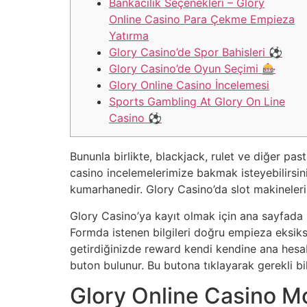
Bankacılık Seçenekleri – Glory
Online Casino Para Çekme Empieza
Yatırma
Glory Casino’de Spor Bahisleri ⚽️
Glory Casino’de Oyun Seçimi 🎰
Glory Online Casino İncelemesi
Sports Gambling At Glory On Line
Casino ⚽️
Bununla birlikte, blackjack, rulet ve diğer pa
casino incelemelerimize bakmak isteyebilirsini
kumarhanedir. Glory Casino’da slot makineleri, 
Glory Casino’ya kayıt olmak için ana sayfada
Formda istenen bilgileri doğru empieza eksiksiz
getirdiğinizde reward kendi kendine ana hesabı
buton bulunur. Bu butona tıklayarak gerekli b
Glory Online Casino M