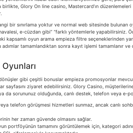
unla birlikte, Glory On line casino, Mastercard’ın düzenlemel
.
angi bir sınırlama yoktur ve normal web sitesinde bulunan oy
havalesi, e-cüzdan gibi” “farklı yöntemlerle yapabilirsiniz
deki kapsamlı oyun arama empieza filtre seçeneklerinden yar
Bu adımlar tamamlandıktan sonra kayıt işlemi tamamlanır ve
 Oyunları
önüşler gibi çeşitli bonuslar empieza promosyonlar mevcutt
sayfasını ziyaret edebilirsiniz. Glory Casino, müşterilerin
ya da sorununuz olduğunda, canlı destek, telefon veya e-pos
eya telefon görüşmesi hizmetleri sunmaz, ancak canlı sohbet 
gilerinin her zaman güvende olmasını sağlar.
yun portföyünün tamamını görüntülemek için, kategori adını