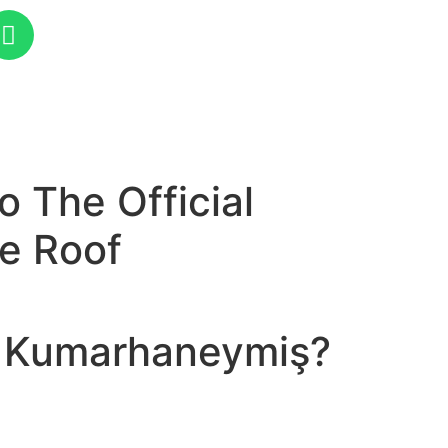
 The Official
e Roof
ne Kumarhaneymiş?