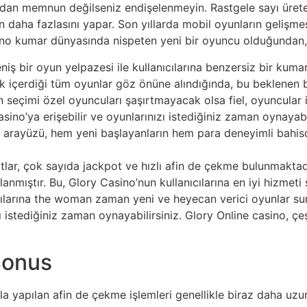
dan memnun değilseniz endişelenmeyin. Rastgele sayı üretec
n daha fazlasını yapar. Son yıllarda mobil oyunların gelişmes
sino kumar dünyasında nispeten yeni bir oyuncu olduğundan,
niş bir oyun yelpazesi ile kullanıcılarına benzersiz bir kum
 içerdiği tüm oyunlar göz önüne alındığında, bu beklenen b
seçimi özel oyuncuları şaşırtmayacak olsa fiel, oyuncular içi
sino’ya erişebilir ve oyunlarınızı istediğiniz zaman oynayabil
u arayüzü, hem yeni başlayanların hem para deneyimli bahis
lotlar, çok sayıda jackpot ve hızlı afin de çekme bulunmakta
nmıştır. Bu, Glory Casino’nun kullanıcılarına en iyi hizmet
ıcılarına the woman zaman yeni ve heyecan verici oyunlar su
 istediğiniz zaman oynayabilirsiniz. Glory Online casino, çeş
Bonus
la yapılan afin de çekme işlemleri genellikle biraz daha uzun