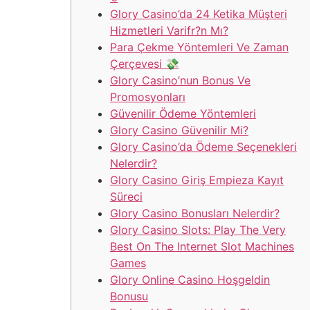
Glory Casino’da 24 Ketika Müşteri
Hizmetleri Varifr?n Mı?
Para Çekme Yöntemleri Ve Zaman
Çerçevesi 💸
Glory Casino’nun Bonus Ve
Promosyonları
Güvenilir Ödeme Yöntemleri
Glory Casino Güvenilir Mi?
Glory Casino’da Ödeme Seçenekleri
Nelerdir?
Glory Casino Giriş Empieza Kayıt
Süreci
Glory Casino Bonusları Nelerdir?
Glory Casino Slots: Play The Very
Best On The Internet Slot Machines
Games
Glory Online Casino Hoşgeldin
Bonusu