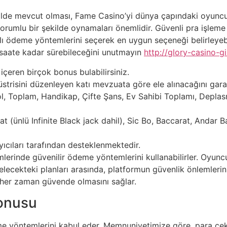
ilde mevcut olması, Fame Casino’yi dünya çapındaki oyuncula
rumlu bir şekilde oynamaları önemlidir. Güvenli pra işleme 
klı ödeme yöntemlerini seçerek en uygun seçeneği belirleyeb
saate kadar sürebileceğini unutmayın
http://glory-casino-gi
içeren birçok bonus bulabilirsiniz.
üstrisini düzenleyen katı mevzuata göre ele alınacağını gara
ol, Toplam, Handikap, Çifte Şans, Ev Sahibi Toplamı, Depla
 (ünlü Infinite Black jack dahil), Sic Bo, Baccarat, Andar Ba
ayıcıları tarafından desteklenmektedir.
erinde güvenilir ödeme yöntemlerini kullanabilirler. Oyuncul
gelecekteki planları arasında, platformun güvenlik önlemleri
nin her zaman güvende olmasını sağlar.
Bonusu
e yöntemlerini kabul eder. Memnuniyetimize göre, para çekm