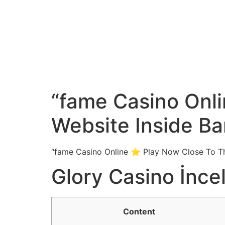
“fame Casino Onli
Website Inside B
“fame Casino Online ⭐️ Play Now Close To Th
Glory Casino İnc
Content