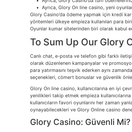
Ayrıca, Glory Casino’da tüm ödemelerini
Ayrıca, Glory On line casino, yeni oyunla
Glory Casino’da ödeme yapmak için kredi kartı
yöntemleri ülkeye empieza kullanılan para bir
Oyunlar kumar sitelerinden biri olarak kabul ed
To Sum Up Our Glory O
Canlı chat, e-posta ve telefon gibi farklı ile
olarak düzenlenen kampanyalar ve promosyonlar
para yatırmasını teşvik ederken aynı zamanda
seçenekleri, cömert bonuslar ve güvenlik önle
Glory On line casino, kullanıcılarına en iyi ç
yenilikleri takip etmek empieza kullanıcılar
kullanıcıların favori oyunlarını her zaman yan
oynayabilecekleri ve Glory Online casino dene
Glory Casino: Güvenli Mi?