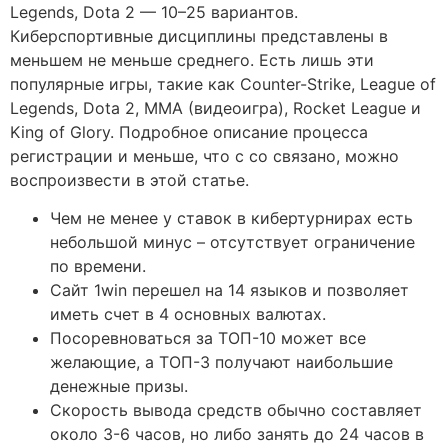
Legends, Dota 2 — 10–25 вариантов.
Киберспортивные дисциплины представлены в
меньшем не меньше среднего. Есть лишь эти
популярные игры, такие как Counter-Strike, League of
Legends, Dota 2, MMA (видеоигра), Rocket League и
King of Glory. Подробное описание процесса
регистрации и меньше, что с со связано, можно
воспроизвести в этой статье.
Чем не менее у ставок в кибертурнирах есть
небольшой минус – отсутствует ограничение
по времени.
Сайт 1win перешел на 14 языков и позволяет
иметь счет в 4 основных валютах.
Посоревноваться за ТОП-10 может все
желающие, а ТОП-3 получают наибольшие
денежные призы.
Скорость вывода средств обычно составляет
около 3-6 часов, но либо занять до 24 часов в