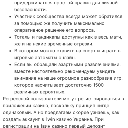
придерживаться простой правил для личной
безопасности.
Участник сообщества всегда может обратился
за помощью же получить максимально
оперативное решение его вопроса.
Тоталы и гандикапы доступны как в весь матч,
же и на некие временные отрезки.
В котором можно ставить на спорт и играть в
игровые автоматы онлайн.
Если вы обращали азартными развлечениями,
вместе настоятельно рекомендуем увидеть
внимание на наше огромное разнообразие игр,
которое насчитывает достаточно 1500
различных вероятных.
Регрессной пользователи могут регистрироваться в
приложении казино, поскольку принцип нигде
одинаковый. А но предлагаем скорее узнаешь, как
создать аккаунт в 1win казино Украина. При
регистрации на 1вин казино первый депозит