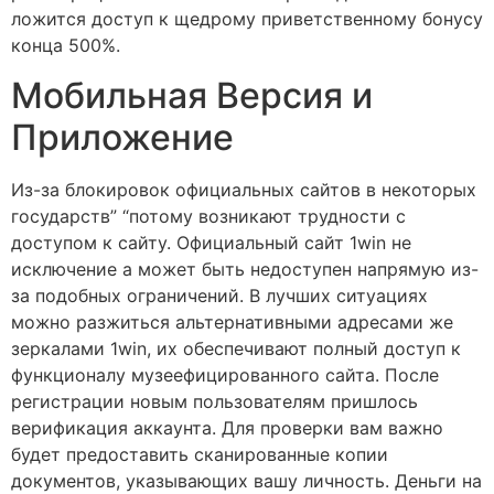
ложится доступ к щедрому приветственному бонусу
конца 500%.
Мобильная Версия и
Приложение
Из-за блокировок официальных сайтов в некоторых
государств” “потому возникают трудности с
доступом к сайту. Официальный сайт 1win не
исключение а может быть недоступен напрямую из-
за подобных ограничений. В лучших ситуациях
можно разжиться альтернативными адресами же
зеркалами 1win, их обеспечивают полный доступ к
функционалу музеефицированного сайта. После
регистрации новым пользователям пришлось
верификация аккаунта. Для проверки вам важно
будет предоставить сканированные копии
документов, указывающих вашу личность. Деньги на