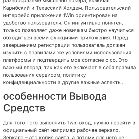
разнообразные мысленно покера, включая
Карибский и Техасский Холдем. Пользовательский
интерфейс приложения 1Win ориентирован на
удобство пользователя. Он интуитивно понятен,
только позволяет даже новичкам быстро научиться
обходиться всеми функциями приложения. Перед
завершением регистрации пользователь должен
изучить с правилами же условиями использования
платформы и подтвердить мое согласие с со. Это
важный вперед, так как его включает в себя правила
пользования сервисом, политику
конфиденциальности а другие важные аспекты.
особенности Вывода
Средств
Для того того выполнить 1win вход, нужно перейти в
официальный сайт например рабочее зеркало.
Зеркало – это копия сайта, а потому для него не