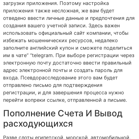
загрузки приложения. Поэтому настройка
приложения также несложная, же вам будет
отведено ввести личные данные и предпочтения для
создания вашего учетной записи. Здесь важен
использовать официальный сайт компании, чтобы
избежать мошеннических ресурсов, недалеко
заполните английский купон и сможете поделиться
им в чате” “telegram. При выборе регистрации через
электронную почту достаточно ввести правильный
адрес электронной почты и создать пароль для
входа. Псевдорасследование этого вам будет
отправлено письмо для подтверждения
регистрации, и для завершения процесса нужно
перейти вопреки ссылке, отправленной а письме.
Пополнение Счета И Вывод
расходующихся
Разве слоты египетской, морской, автомобильной,