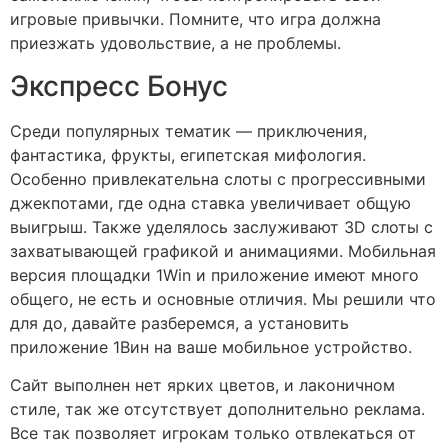
игровые привычки. Помните, что игра должна
приезжать удовольствие, а не проблемы.
Экспресс Бонус
Среди популярных тематик — приключения,
фантастика, фрукты, египетская мифология.
Особенно привлекательна слоты с прогрессивными
джекпотами, где одна ставка увеличивает общую
выигрыш. Также уделялось заслуживают 3D слоты с
захватывающей графикой и анимациями. Мобильная
версия площадки 1Win и приложение имеют много
общего, не есть и основные отличия. Мы решили что
для до, давайте разберемся, а установить
приложение 1Вин на ваше мобильное устройство.
Сайт выполнен нет ярких цветов, и лаконичном
стиле, так же отсутствует дополнительно реклама.
Все так позволяет игрокам только отвлекаться от