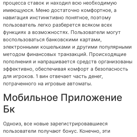
процесса ставок и находил всю необходимую
имеющуюся. Меню достаточно комфортное, а
навигация инстинктивно понятное, поэтому
пользователь легко разберется всяком всех
функциях а возможностях. Пользователи могут
воспользоваться банковскими картами,
электронными кошельками и другими популярными
методом финансовых транзакций. Происходящие
пополнения и напрашивается средств организованы
эффективно, обеспечивая комфорт а безопасность
для игроков. 1 вин отвечает часть денег,
потраченного на игровые автоматы.
Мобильное Приложение
Бк
Одноиз, все новые зарегистрировавшиеся
пользователи получают бонус. Конечно, эти