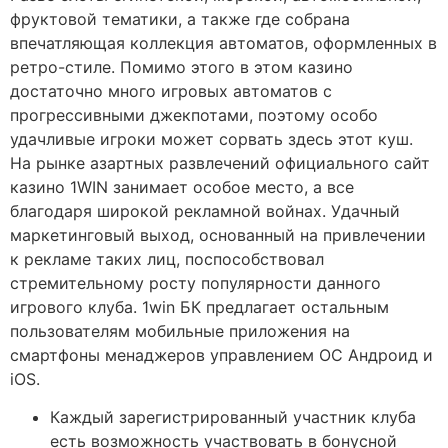
фруктовой тематики, а также где собрана
впечатляющая коллекция автоматов, оформленных в
ретро-стиле. Помимо этого в этом казино
достаточно много игровых автоматов с
прогрессивными джекпотами, поэтому особо
удачливые игроки может сорвать здесь этот куш.
На рынке азартных развлечений официального сайт
казино 1WIN занимает особое место, а все
благодаря широкой рекламной войнах. Удачный
маркетинговый выход, основанный на привлечении
к рекламе таких лиц, поспособствовал
стремительному росту популярности данного
игрового клуба. 1win БК предлагает остальным
пользователям мобильные приложения на
смартфоны менаджеров управлением ОС Андроид и
iOS.
Каждый зарегистрированный участник клуба
есть возможность участвовать в бонусной