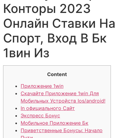
Конторы 2023
Онлайн Ставки На
Спорт, Вход В Бк
1вин Из
Content
Приложение 1win
Скачайте Приложение 1win Для
Мобильных Устройств Ios/android!
In официального Сайт
Экспресс Бонус
Мобильное Приложение Бк
Приветственные Бонусы: Начало
Пути