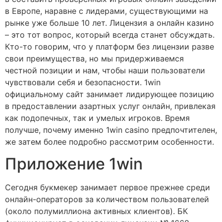
в Европе, наравне с лидерами, существующими на
рынке уже больше 10 лет. Лицензия а онлайн казино
– это тот вопрос, который всегда станет обсуждать.
Кто-то говорим, что у платформ без лицензии разве
свои преимущества, но мы придерживаемся
честной позиции и нам, чтобы наши пользователи
чувствовали себя и безопасности. 1win
официальному сайт занимает лидирующее позицию
в предоставлении азартных услуг онлайн, привлекая
как подопечных, так и умелых игроков. Время
получше, почему именно 1win casino предпочтителен,
же затем более подробно рассмотрим особенности.
Приложение 1win
Сегодня букмекер занимает первое прежнее среди
онлайн-операторов за количеством пользователей
(около полумиллиона активных клиентов). БК