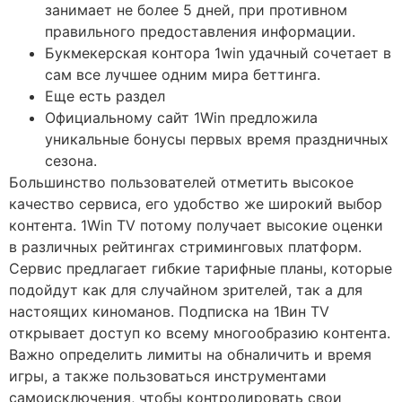
занимает не более 5 дней, при противном
правильного предоставления информации.
Букмекерская контора 1win удачный сочетает в
сам все лучшее одним мира беттинга.
Еще есть раздел
Официальному сайт 1Win предложила
уникальные бонусы первых время праздничных
сезона.
Большинство пользователей отметить высокое
качество сервиса, его удобство же широкий выбор
контента. 1Win TV потому получает высокие оценки
в различных рейтингах стриминговых платформ.
Сервис предлагает гибкие тарифные планы, которые
подойдут как для случайном зрителей, так а для
настоящих киноманов. Подписка на 1Вин TV
открывает доступ ко всему многообразию контента.
Важно определить лимиты на обналичить и время
игры, а также пользоваться инструментами
самоисключения, чтобы контролировать свои