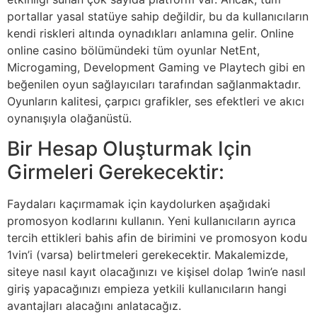
portallar yasal statüye sahip değildir, bu da kullanıcıların
kendi riskleri altında oynadıkları anlamına gelir. Online
online casino bölümündeki tüm oyunlar NetEnt,
Microgaming, Development Gaming ve Playtech gibi en
beğenilen oyun sağlayıcıları tarafından sağlanmaktadır.
Oyunların kalitesi, çarpıcı grafikler, ses efektleri ve akıcı
oynanışıyla olağanüstü.
Bir Hesap Oluşturmak Için
Girmeleri Gerekecektir:
Faydaları kaçırmamak için kaydolurken aşağıdaki
promosyon kodlarını kullanın. Yeni kullanıcıların ayrıca
tercih ettikleri bahis afin de birimini ve promosyon kodu
1vin’i (varsa) belirtmeleri gerekecektir. Makalemizde,
siteye nasıl kayıt olacağınızı ve kişisel dolap 1win’e nasıl
giriş yapacağınızı empieza yetkili kullanıcıların hangi
avantajları alacağını anlatacağız.