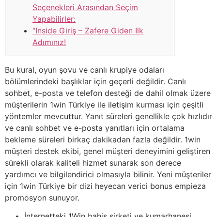
Seçenekleri Arasından Seçim
Yapabilirler:
“Inside Giriş – Zafere Giden Ilk
Adımınız!
Bu kural, oyun şovu ve canlı krupiye odaları
bölümlerindeki başlıklar için geçerli değildir. Canlı
sohbet, e-posta ve telefon desteği de dahil olmak üzere
müşterilerin 1win Türkiye ile iletişim kurması için çeşitli
yöntemler mevcuttur. Yanıt süreleri genellikle çok hızlıdır
ve canlı sohbet ve e-posta yanıtları için ortalama
bekleme süreleri birkaç dakikadan fazla değildir. 1win
müşteri destek ekibi, genel müşteri deneyimini geliştiren
sürekli olarak kaliteli hizmet sunarak son derece
yardımcı ve bilgilendirici olmasıyla bilinir. Yeni müşteriler
için 1win Türkiye bir dizi heyecan verici bonus empieza
promosyon sunuyor.
İnternetteki 1Win bahis şirketi ve kumarhanesi