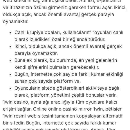
web sitesinin sağ alt köşesindedir. Adınızı, e-postanızı
ve itirazınızın özünü girmeniz gereken formu açar. İkinci,
oldukça açık, ancak önemli avantaj gerçek parayla
oynamaktır.
Canlı krupiye odaları, kullanıcıların” “oyunları canlı
olarak izledikleri özel bir eğlence türüdür.
İkinci, oldukça açık, ancak önemli avantaj gerçek
parayla oynamaktır.
Buna ek olarak, bu durumda, en yeni gelenlerin
kendi şifrelerini bulmaları gerekecektir.
Bugün, internette çok sayıda farklı kumar etkinliği
sunan çok sayıda platform va.
Oyuncuların sitede gösterdikleri aktiviteye bağlı
olarak, platform yönetimi çeşitli bonuslar verir.
1win casino, ayna ağı aracılığıyla tüm oyunlara kalıcı
erişim sağlar. Online online casino mirror 1win, bêtisier
1win resmi web sitesini tamamen kopyalayan alternatif
bir sitedir. Bugün, internette çok sayıda farklı kumar
etkinliği sunan çok sayıda platform var. Ancak, tüm