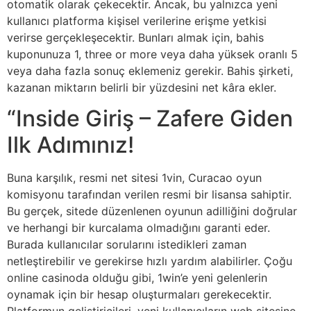
otomatik olarak çekecektir. Ancak, bu yalnızca yeni
kullanıcı platforma kişisel verilerine erişme yetkisi
verirse gerçekleşecektir. Bunları almak için, bahis
kuponunuza 1, three or more veya daha yüksek oranlı 5
veya daha fazla sonuç eklemeniz gerekir. Bahis şirketi,
kazanan miktarın belirli bir yüzdesini net kâra ekler.
“Inside Giriş – Zafere Giden
Ilk Adımınız!
Buna karşılık, resmi net sitesi 1vin, Curacao oyun
komisyonu tarafından verilen resmi bir lisansa sahiptir.
Bu gerçek, sitede düzenlenen oyunun adilliğini doğrular
ve herhangi bir kurcalama olmadığını garanti eder.
Burada kullanıcılar sorularını istedikleri zaman
netleştirebilir ve gerekirse hızlı yardım alabilirler. Çoğu
online casinoda olduğu gibi, 1win’e yeni gelenlerin
oynamak için bir hesap oluşturmaları gerekecektir.