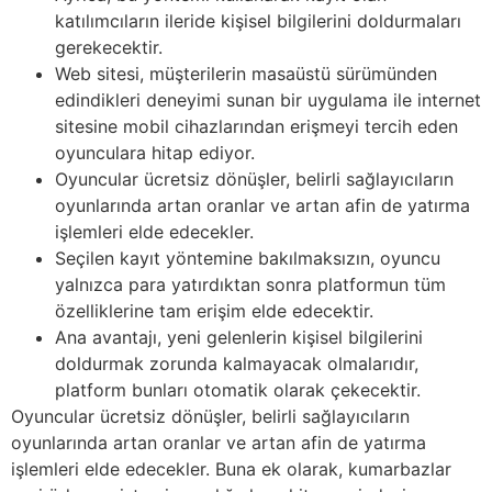
katılımcıların ileride kişisel bilgilerini doldurmaları
gerekecektir.
Web sitesi, müşterilerin masaüstü sürümünden
edindikleri deneyimi sunan bir uygulama ile internet
sitesine mobil cihazlarından erişmeyi tercih eden
oyunculara hitap ediyor.
Oyuncular ücretsiz dönüşler, belirli sağlayıcıların
oyunlarında artan oranlar ve artan afin de yatırma
işlemleri elde edecekler.
Seçilen kayıt yöntemine bakılmaksızın, oyuncu
yalnızca para yatırdıktan sonra platformun tüm
özelliklerine tam erişim elde edecektir.
Ana avantajı, yeni gelenlerin kişisel bilgilerini
doldurmak zorunda kalmayacak olmalarıdır,
platform bunları otomatik olarak çekecektir.
Oyuncular ücretsiz dönüşler, belirli sağlayıcıların
oyunlarında artan oranlar ve artan afin de yatırma
işlemleri elde edecekler. Buna ek olarak, kumarbazlar