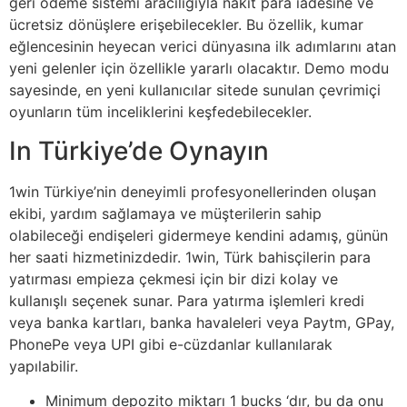
geri ödeme sistemi aracılığıyla nakit para iadesine ve
ücretsiz dönüşlere erişebilecekler. Bu özellik, kumar
eğlencesinin heyecan verici dünyasına ilk adımlarını atan
yeni gelenler için özellikle yararlı olacaktır. Demo modu
sayesinde, en yeni kullanıcılar sitede sunulan çevrimiçi
oyunların tüm inceliklerini keşfedebilecekler.
In Türkiye’de Oynayın
1win Türkiye’nin deneyimli profesyonellerinden oluşan
ekibi, yardım sağlamaya ve müşterilerin sahip
olabileceği endişeleri gidermeye kendini adamış, günün
her saati hizmetinizdedir. 1win, Türk bahisçilerin para
yatırması empieza çekmesi için bir dizi kolay ve
kullanışlı seçenek sunar. Para yatırma işlemleri kredi
veya banka kartları, banka havaleleri veya Paytm, GPay,
PhonePe veya UPI gibi e-cüzdanlar kullanılarak
yapılabilir.
Minimum depozito miktarı 1 bucks ‘dır, bu da onu