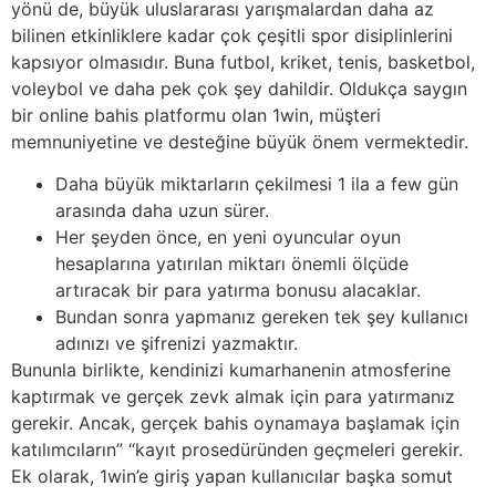
yönü de, büyük uluslararası yarışmalardan daha az
bilinen etkinliklere kadar çok çeşitli spor disiplinlerini
kapsıyor olmasıdır. Buna futbol, kriket, tenis, basketbol,
voleybol ve daha pek çok şey dahildir. Oldukça saygın
bir online bahis platformu olan 1win, müşteri
memnuniyetine ve desteğine büyük önem vermektedir.
Daha büyük miktarların çekilmesi 1 ila a few gün
arasında daha uzun sürer.
Her şeyden önce, en yeni oyuncular oyun
hesaplarına yatırılan miktarı önemli ölçüde
artıracak bir para yatırma bonusu alacaklar.
Bundan sonra yapmanız gereken tek şey kullanıcı
adınızı ve şifrenizi yazmaktır.
Bununla birlikte, kendinizi kumarhanenin atmosferine
kaptırmak ve gerçek zevk almak için para yatırmanız
gerekir. Ancak, gerçek bahis oynamaya başlamak için
katılımcıların” “kayıt prosedüründen geçmeleri gerekir.
Ek olarak, 1win’e giriş yapan kullanıcılar başka somut