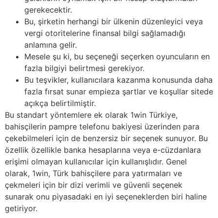
gerekecektir.
Bu, şirketin herhangi bir ülkenin düzenleyici veya
vergi otoritelerine finansal bilgi sağlamadığı
anlamına gelir.
Mesele şu ki, bu seçeneği seçerken oyuncuların en
fazla bilgiyi belirtmesi gerekiyor.
Bu teşvikler, kullanıcılara kazanma konusunda daha
fazla fırsat sunar empieza şartlar ve koşullar sitede
açıkça belirtilmiştir.
Bu standart yöntemlere ek olarak 1win Türkiye,
bahisçilerin pampre telefonu bakiyesi üzerinden para
çekebilmeleri için de benzersiz bir seçenek sunuyor. Bu
özellik özellikle banka hesaplarına veya e-cüzdanlara
erişimi olmayan kullanıcılar için kullanışlıdır. Genel
olarak, 1win, Türk bahisçilere para yatırmaları ve
çekmeleri için bir dizi verimli ve güvenli seçenek
sunarak onu piyasadaki en iyi seçeneklerden biri haline
getiriyor.