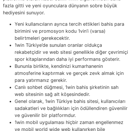
fazla gitti ve yeni oyunculara dünyanın sobre büyük
hediyesini sunuyor.
Yeni kullanıcıların ayrıca tercih ettikleri bahis para
birimini ve promosyon kodu 1vin’i (varsa)
belirtmeleri gerekecektir.
1win Türkiye’de sunulan oranlar oldukça
rekabetçidir ve web sitesi genellikle diğer çevrimiçi
spor kitaplarından daha iyi performans gösterir.
Bununla birlikte, kendinizi kumarhanenin
atmosferine kaptırmak ve gerçek zevk almak için
para yatırmanız gerekir.
Canlı sohbet düğmesi, 1win bahis şirketinin sah
web sitesinin sağ alt köşesindedir.
Genel olarak, 1win Türkiye bahis sitesi, kullanıcıları
sadakatleri ve bağlılıkları için ödüllendiren güvenilir
ve güvenilir bir platformdur.
1win mobil uygulaması hiçbir zaman engellenmez
ve mobil world wide web kullanırken bile