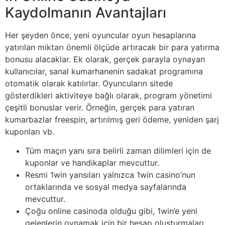
Kaydolmanın Avantajları
Her şeyden önce, yeni oyuncular oyun hesaplarına
yatırılan miktarı önemli ölçüde artıracak bir para yatırma
bonusu alacaklar. Ek olarak, gerçek parayla oynayan
kullanıcılar, sanal kumarhanenin sadakat programına
otomatik olarak katılırlar. Oyuncuların sitede
gösterdikleri aktiviteye bağlı olarak, program yönetimi
çeşitli bonuslar verir. Örneğin, gerçek para yatıran
kumarbazlar freespin, artırılmış geri ödeme, yeniden şarj
kuponları vb.
Tüm maçın yanı sıra belirli zaman dilimleri için de
kuponlar ve handikaplar mevcuttur.
Resmi 1win yansıları yalnızca 1win casino’nun
ortaklarında ve sosyal medya sayfalarında
mevcuttur.
Çoğu online casinoda olduğu gibi, 1win’e yeni
gelenlerin oynamak için bir hesap oluşturmaları