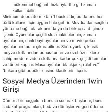
mükemmel bağlantı hızlarıyla the girl zaman
kullanılabilir.
Minimum depozito miktarı 1 bucks ‘dır, bu da onu her
türlü kullanıcı için uygun hale getirir. Mevduatlar, seçilen
yönteme bağlı olarak anında ya da birkaç saat içinde
işlenir. Oyuncular çeşitli slot makinelerinin, zaman
oyunlarının, canlı bayi oyunlarının ve movie poker
oyunlarının tadını çıkarabilirler. Slot oyunları, klasik
meyve slotlarından bonus turları ve özel özelliklere
sahip modern video slotlarına kadar çok çeşitli temaları
ve türleri kapsar. Masa oyunları blackjack, rulet ve”
“bakara gibi popüler casino klasiklerini içerir.
Sosyal Medya Üzerinden 1win
Girişi
Cömert bir hoşgeldin bonusu sunarak başlarlar, bunu
sadakat programları, bedava dönüşler ve geri ödeme