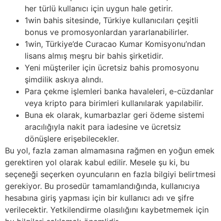
her türlü kullanıcı için uygun hale getirir.
1win bahis sitesinde, Türkiye kullanıcıları çeşitli
bonus ve promosyonlardan yararlanabilirler.
1win, Türkiye’de Curacao Kumar Komisyonu’ndan
lisans almış meşru bir bahis şirketidir.
Yeni müşteriler için ücretsiz bahis promosyonu
şimdilik askıya alındı.
Para çekme işlemleri banka havaleleri, e-cüzdanlar
veya kripto para birimleri kullanılarak yapılabilir.
Buna ek olarak, kumarbazlar geri ödeme sistemi
aracılığıyla nakit para iadesine ve ücretsiz
dönüşlere erişebilecekler.
Bu yol, fazla zaman almamasına rağmen en yoğun emek
gerektiren yol olarak kabul edilir. Mesele şu ki, bu
seçeneği seçerken oyuncuların en fazla bilgiyi belirtmesi
gerekiyor. Bu prosedür tamamlandığında, kullanıcıya
hesabına giriş yapması için bir kullanıcı adı ve şifre
verilecektir. Yetkilendirme olasılığını kaybetmemek için