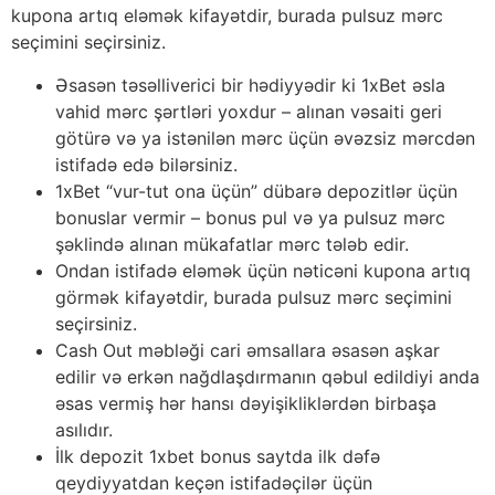
kupona artıq eləmək kifayətdir, burada pulsuz mərc
seçimini seçirsiniz.
Əsasən təsəlliverici bir hədiyyədir ki 1xBet əsla
vahid mərc şərtləri yoxdur – alınan vəsaiti geri
götürə və ya istənilən mərc üçün əvəzsiz mərcdən
istifadə edə bilərsiniz.
1xBet “vur-tut ona üçün” dübarə depozitlər üçün
bonuslar vermir – bonus pul və ya pulsuz mərc
şəklində alınan mükafatlar mərc tələb edir.
Ondan istifadə eləmək üçün nəticəni kupona artıq
görmək kifayətdir, burada pulsuz mərc seçimini
seçirsiniz.
Cash Out məbləği cari əmsallara əsasən aşkar
edilir və erkən nağdlaşdırmanın qəbul edildiyi anda
əsas vermiş hər hansı dəyişikliklərdən birbaşa
asılıdır.
İlk depozit 1xbet bonus saytda ilk dəfə
qeydiyyatdan keçən istifadəçilər üçün