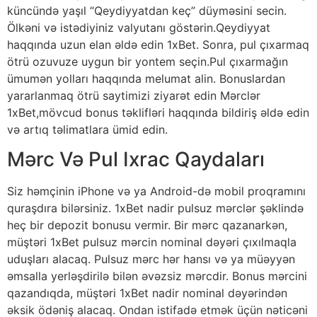
küncündə yaşıl “Qeydiyyatdan keç” düyməsini secin.
Ölkəni və istədiyiniz valyutanı göstərin.Qeydiyyat
haqqında uzun elan əldə edin 1xBet. Sonra, pul çıxarmaq
ötrü ozuvuze uygun bir yontem seçin.Pul çıxarmağın
ümumən yolları haqqında melumat alin. Bonuslardan
yararlanmaq ötrü saytimizi ziyarət edin Mərclər
1xBet,mövcud bonus təklifləri haqqında bildiriş əldə edin
və artıq təlimatlara ümid edin.
Mərc Və Pul Ixrac Qaydaları
Siz həmçinin iPhone və ya Android-də mobil proqramını
quraşdıra bilərsiniz. 1xBet nadir pulsuz mərclər şəklində
heç bir depozit bonusu vermir. Bir mərc qazanarkən,
müştəri 1xBet pulsuz mərcin nominal dəyəri çıxılmaqla
uduşları alacaq. Pulsuz mərc hər hansı və ya müəyyən
əmsalla yerləşdirilə bilən əvəzsiz mərcdir. Bonus mərcini
qazandıqda, müştəri 1xBet nadir nominal dəyərindən
əksik ödəniş alacaq. Ondan istifadə etmək üçün nəticəni