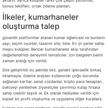
aktarın. Ayrıca kulüpler farklı çok çeşitli yazılımlar,
bonus teklifleri, ortak ödeme planları.
İlkeler, kumarhaneler
oluşturma talep
güvenilir platformlar atanan kumar eğlencesi ve bunların
sayı, seçim oyunlar, tasarım site, liste. En iyi yerler sahip
meşru kulüpler. Benzer kumarhaneler ekip tarafından
değerlendirildi deneyimli temsilciler. İzin belgeleri belirli
zaman aralığı için verildi.
Site geliştirildi bu şekilde bkz. gerekli işlevsellik birkaç
tıklamayla. ödeme araçları kullanıcılar çoğu durumda
sağlanan kartlar, sanal cüzdanlar, kripto para hesapları .
bakiyeyi yenilemek ziyaretçiler çevrimiçi kulüp fırsata
sahip olabilir teşvik al. Ek olarak hediyeler verildi için
kişisel bir profil oluşturma ve uygulama diğer kurallara.