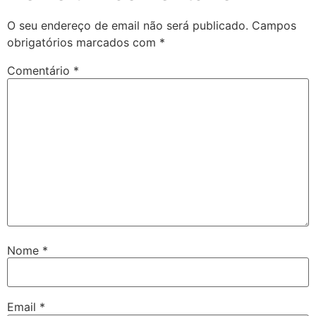
O seu endereço de email não será publicado.
Campos
obrigatórios marcados com
*
Comentário
*
Nome
*
Email
*