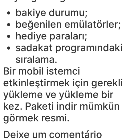
bakiye durumu;
beğenilen emülatörler;
hediye paraları;
sadakat programındaki
sıralama.
Bir mobil istemci
etkinleştirmek için gerekli
yükleme ve yükleme bir
kez. Paketi indir mümkün
görmek resmi.
Deixe um comentário