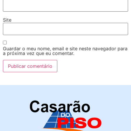
Site
Guardar o meu nome, email e site neste navegador para
a próxima vez que eu comentar.