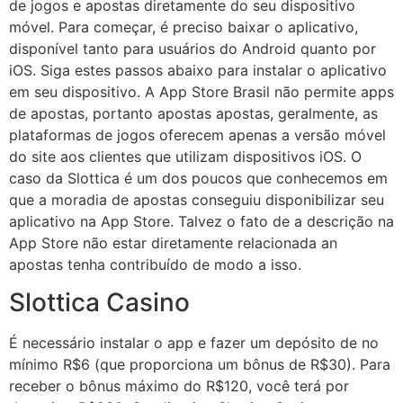
de jogos e apostas diretamente do seu dispositivo
móvel. Para começar, é preciso baixar o aplicativo,
disponível tanto para usuários do Android quanto por
iOS. Siga estes passos abaixo para instalar o aplicativo
em seu dispositivo. A App Store Brasil não permite apps
de apostas, portanto apostas apostas, geralmente, as
plataformas de jogos oferecem apenas a versão móvel
do site aos clientes que utilizam dispositivos iOS. O
caso da Slottica é um dos poucos que conhecemos em
que a moradia de apostas conseguiu disponibilizar seu
aplicativo na App Store. Talvez o fato de a descrição na
App Store não estar diretamente relacionada an
apostas tenha contribuído de modo a isso.
Slottica Casino
É necessário instalar o app e fazer um depósito de no
mínimo R$6 (que proporciona um bônus de R$30). Para
receber o bônus máximo do R$120, você terá por