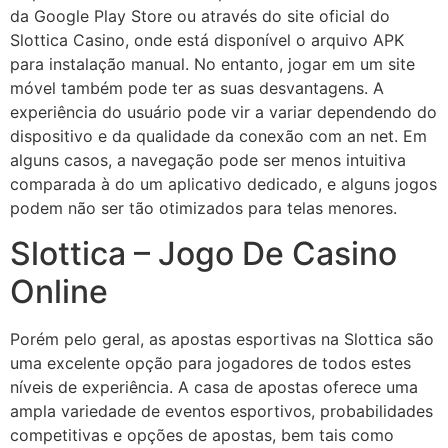
da Google Play Store ou através do site oficial do
Slottica Casino, onde está disponível o arquivo APK
para instalação manual. No entanto, jogar em um site
móvel também pode ter as suas desvantagens. A
experiência do usuário pode vir a variar dependendo do
dispositivo e da qualidade da conexão com an net. Em
alguns casos, a navegação pode ser menos intuitiva
comparada à do um aplicativo dedicado, e alguns jogos
podem não ser tão otimizados para telas menores.
Slottica – Jogo De Casino
Online
Porém pelo geral, as apostas esportivas na Slottica são
uma excelente opção para jogadores de todos estes
níveis de experiência. A casa de apostas oferece uma
ampla variedade de eventos esportivos, probabilidades
competitivas e opções de apostas, bem tais como