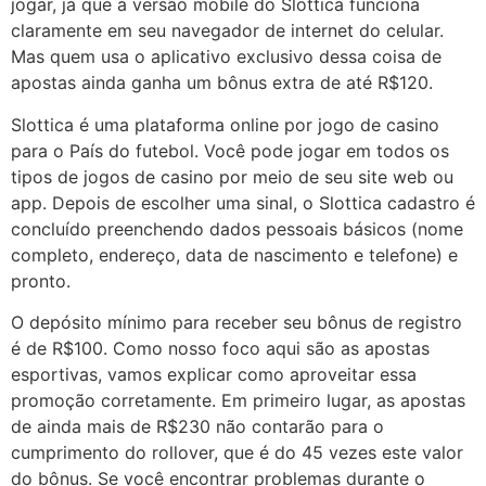
jogar, já que a versão mobile do Slottica funciona
claramente em seu navegador de internet do celular.
Mas quem usa o aplicativo exclusivo dessa coisa de
apostas ainda ganha um bônus extra de até R$120.
Slottica é uma plataforma online por jogo de casino
para o País do futebol. Você pode jogar em todos os
tipos de jogos de casino por meio de seu site web ou
app. Depois de escolher uma sinal, o Slottica cadastro é
concluído preenchendo dados pessoais básicos (nome
completo, endereço, data de nascimento e telefone) e
pronto.
O depósito mínimo para receber seu bônus de registro
é de R$100. Como nosso foco aqui são as apostas
esportivas, vamos explicar como aproveitar essa
promoção corretamente. Em primeiro lugar, as apostas
de ainda mais de R$230 não contarão para o
cumprimento do rollover, que é do 45 vezes este valor
do bônus. Se você encontrar problemas durante o