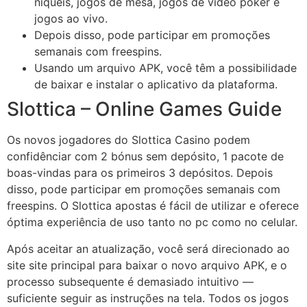
níqueis, jogos de mesa, jogos de vídeo poker e
jogos ao vivo.
Depois disso, pode participar em promoções
semanais com freespins.
Usando um arquivo APK, você têm a possibilidade
de baixar e instalar o aplicativo da plataforma.
Slottica – Online Games Guide
Os novos jogadores do Slottica Casino podem
confidênciar com 2 bónus sem depósito, 1 pacote de
boas-vindas para os primeiros 3 depósitos. Depois
disso, pode participar em promoções semanais com
freespins. O Slottica apostas é fácil de utilizar e oferece
óptima experiência de uso tanto no pc como no celular.
Após aceitar an atualização, você será direcionado ao
site site principal para baixar o novo arquivo APK, e o
processo subsequente é demasiado intuitivo —
suficiente seguir as instruções na tela. Todos os jogos