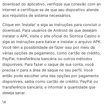
download do aplicativo, verifique sua conexão com an
internet e certifique-se de que seu dispositivo atende
aos requisitos de sistema necessários.
Clique em ‘Instalar’ e siga as instruções para concluir o
download. Para usuários de Android de que desejam
instalar o APK, visite o site oficial do Slottica Casino e
siga as instruções para baixar e instalar o arquivo APK.
Você têm a possibilidade de fazer isso por meio de
várias opções de pagamento, como cartão de crédito,
PayPal, transferência bancária ou outros métodos
disponíveis. Para fazer o saque de sua conta, você
precisa ir para a área de saque no seu perfil. Você
então pode escolher uma das opções por pagamento
disponíveis, saiba como cartão de crédito, PayPal ou
transferência bancária, e informar a quantidade que
deseja sacar.
\e