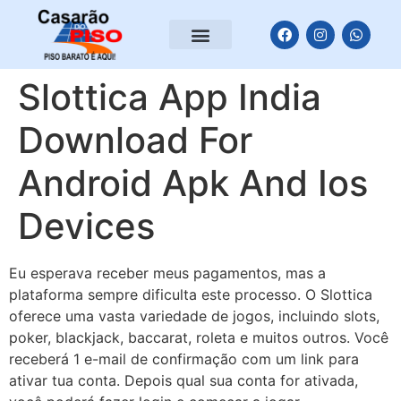
Slottica App India
Download For
Android Apk And Ios
Devices
Eu esperava receber meus pagamentos, mas a
plataforma sempre dificulta este processo. O Slottica
oferece uma vasta variedade de jogos, incluindo slots,
poker, blackjack, baccarat, roleta e muitos outros. Você
receberá 1 e-mail de confirmação com um link para
ativar tua conta. Depois qual sua conta for ativada,