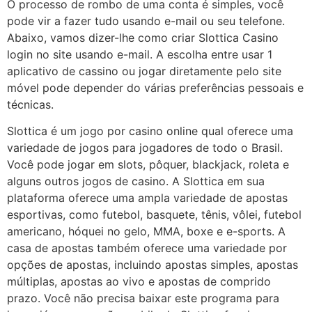
O processo de rombo de uma conta é simples, você
pode vir a fazer tudo usando e-mail ou seu telefone.
Abaixo, vamos dizer-lhe como criar Slottica Casino
login no site usando e-mail. A escolha entre usar 1
aplicativo de cassino ou jogar diretamente pelo site
móvel pode depender do várias preferências pessoais e
técnicas.
Slottica é um jogo por casino online qual oferece uma
variedade de jogos para jogadores de todo o Brasil.
Você pode jogar em slots, pôquer, blackjack, roleta e
alguns outros jogos de casino. A Slottica em sua
plataforma oferece uma ampla variedade de apostas
esportivas, como futebol, basquete, tênis, vôlei, futebol
americano, hóquei no gelo, MMA, boxe e e-sports. A
casa de apostas também oferece uma variedade por
opções de apostas, incluindo apostas simples, apostas
múltiplas, apostas ao vivo e apostas de comprido
prazo. Você não precisa baixar este programa para