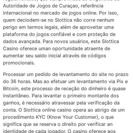
Autoridade de Jogos de Curaçao, referência
internacional no mercado de jogos online. Por isso,
quem deciodem-se no Slottica não corre nenhum
perigo em termos legais, além de aproveitar uma
plataforma do jogos confiável e com proteção de
dados avançada. Para novos usuários, este Slottica
Casino oferece uman oportunidade atraente de
aumentar seu saldo inicial através de códigos
promocionais.
Processar um pedido de levantamento do site no prazo
do 36 horas. Mas ao efetuar um levantamento via Pix e
Bitcoin, este processo de receção do dinheiro é quase
instantâneo. Para levantar o primeiro montante dos
ganhos, é necessário atravessar pela verificação da
conta. O Slottica online casino opera ao abrigo de um
procedimento KYC (Know Your Customer), o que
significa que se reserva o direito por verificar an
identidade de cada jogador. O casino oferece aos