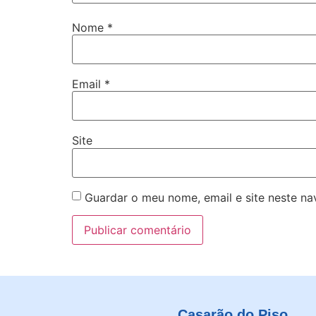
Nome
*
Email
*
Site
Guardar o meu nome, email e site neste n
Casarão do Piso