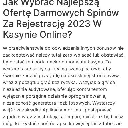
Jak Wybrać Najlepszą
Ofertę Darmowych Spinów
Za Rejestrację 2023 W
Kasynie Online?
W przeciwieństwie do odwiedzenia innych bonusów nie
zaakceptować należy tutaj zero wpłacać lub obstawiać,
by dostać ten podarunek od momentu kasyna. To
właśnie takie spiny są idealną szansą na owo, aby
świetnie zacząć przygodę na określonej stronie www i
wraz z początku grać bez ryzyka. Wszystkie gry są
niezależnie audytowane, oferując kontrahentom
wyłącznie porządne działanie oprogramowania,
niezależność generatora liczb losowych. Wystarczy
wejść w zakładkę Aplikacja mobilna i postępować
zgodnie wraz z instrukcją, a za parę minut już będziesz
mógł korzystać spośród apki. Im więcej fan zdobędzie