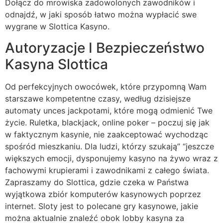
Dołącz do mrowiska zadowolonych zawodników i
odnajdź, w jaki sposób łatwo można wypłacić swe
wygrane w Slottica Kasyno.
Autoryzacje I Bezpieczeństwo
Kasyna Slottica
Od perfekcyjnych owocówek, które przypomną Wam
starszawe kompetentne czasy, według dzisiejsze
automaty unces jackpotami, które mogą odmienić Twe
życie. Ruletka, blackjack, online poker – poczuj się jak
w faktycznym kasynie, nie zaakceptować wychodząc
spośród mieszkaniu. Dla ludzi, którzy szukają” “jeszcze
większych emocji, dysponujemy kasyno na żywo wraz z
fachowymi krupierami i zawodnikami z całego świata.
Zapraszamy do Slottica, gdzie czeka w Państwa
wyjątkowa zbiór komputerów kasynowych poprzez
internet. Sloty jest to polecane gry kasynowe, jakie
można aktualnie znaleźć obok lobby kasyna za