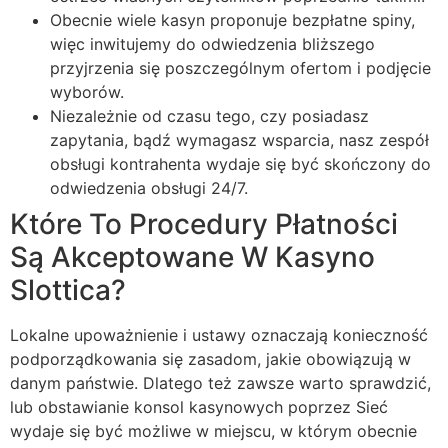
Obecnie wiele kasyn proponuje bezpłatne spiny,
więc inwitujemy do odwiedzenia bliższego
przyjrzenia się poszczególnym ofertom i podjęcie
wyborów.
Niezależnie od czasu tego, czy posiadasz
zapytania, bądź wymagasz wsparcia, nasz zespół
obsługi kontrahenta wydaje się być skończony do
odwiedzenia obsługi 24/7.
Które To Procedury Płatności
Są Akceptowane W Kasyno
Slottica?
Lokalne upoważnienie i ustawy oznaczają konieczność
podporządkowania się zasadom, jakie obowiązują w
danym państwie. Dlatego też zawsze warto sprawdzić,
lub obstawianie konsol kasynowych poprzez Sieć
wydaje się być możliwe w miejscu, w którym obecnie