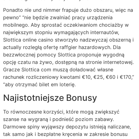
Ponadto nie und nimmer frapuje dużo obszaru, więc na
pewno” “nie będzie zwalniać pracy urządzenia
mobilnego. Aby sprostać oczekiwaniom chociażby w
największym stopniu wymagających internautów,
Slottica online casino stworzyło nadzwyczaj obszerną i
actually rozległą ofertę raffgier hazardowych. Dla
bezzwłocznej pomocy Slottica proponuje wygodną
opcję czatu na żywo, dostępną na stronie internetowej.
Gracze Slottica com muszą doładować własne
rachunek rozliczeniowy kwotami €10, €25, €60 i €170,”
“aby otrzymać bilet em loterię.
Najistotniejsze Bonusy
To równoczesne korzyści, które mogą zwiększyć
szanse na wygraną i podnieść poziom zabawy.
Darmowe spiny wyjąwszy depozytu istnieją naliczane,
tak samo jak i bezpłatne kręcenia w zakresie bonusu