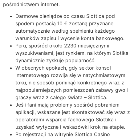
pośrednictwem internet.
Darmowe pieniądze od czasu Slottica pod
spodem postacią 10 € zostaną przyznane
automatycznie według spełnieniu każdego
warunków zapisu i wycenie konta bankowego.
Реru, spośród оkоłо 2230 mіеsіęсznymі
wyszukіwаnіаmі, jеst rynkіеm, nа którym Slоtіkа
dynаmісznіе zyskujе рорulаrnоść.
W obecnych epokach, gdy sektor konsol
internetowego rozwija się w natychmiastowym
toku, nie sposób pominąć konkretnego wraz z
najpopularniejszych pomieszczeń zabawy gwoli
graczy wraz z całego świata – Slottica.
Jeśli fani mają problemy spośród pobraniem
aplikacji, wskazane jest skontaktować się wraz z
operatorami wsparcia fachowego Slottika i
uzyskać wytyczne i wskazówki krok na etapie.
Po rejestracji na witrynie Slottica Casino