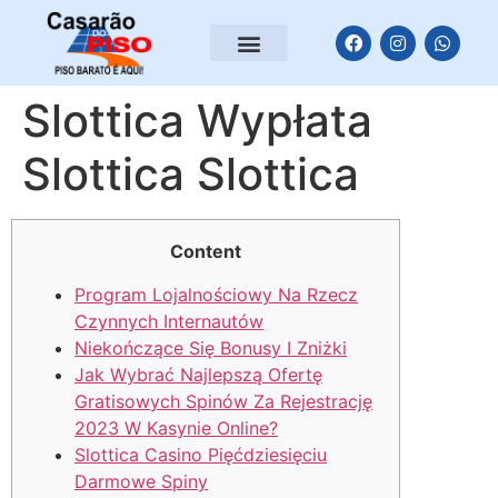
Slottica Wypłata
Slottica Slottica
Content
Program Lojalnościowy Na Rzecz
Czynnych Internautów
Niekończące Się Bonusy I Zniżki
Jak Wybrać Najlepszą Ofertę
Gratisowych Spinów Za Rejestrację
2023 W Kasynie Online?
Slottica Casino Pięćdziesięciu
Darmowe Spiny