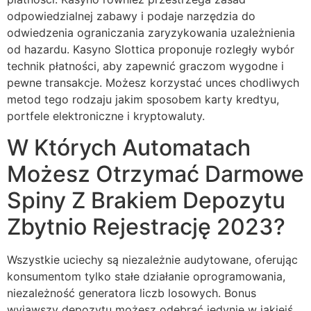
odpowiedzialnej zabawy i podaje narzędzia do
odwiedzenia ograniczania zaryzykowania uzależnienia
od hazardu. Kasyno Slottica proponuje rozległy wybór
technik płatności, aby zapewnić graczom wygodne i
pewne transakcje. Możesz korzystać unces chodliwych
metod tego rodzaju jakim sposobem karty kredtyu,
portfele elektroniczne i kryptowaluty.
W Których Automatach
Możesz Otrzymać Darmowe
Spiny Z Brakiem Depozytu
Zbytnio Rejestrację 2023?
Wszystkie uciechy są niezależnie audytowane, oferując
konsumentom tylko stałe działanie oprogramowania,
niezależność generatora liczb losowych. Bonus
wyjąwszy depozytu możesz odebrać jedynie w jakiejś