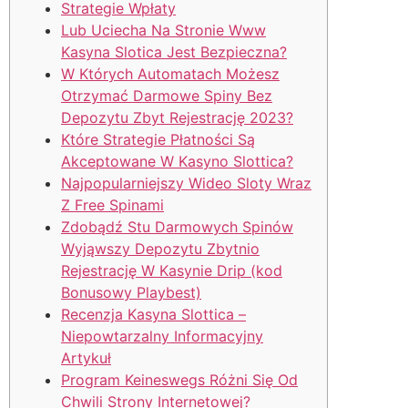
Strategie Wpłaty
Lub Uciecha Na Stronie Www
Kasyna Slotica Jest Bezpieczna?
W Których Automatach Możesz
Otrzymać Darmowe Spiny Bez
Depozytu Zbyt Rejestrację 2023?
Które Strategie Płatności Są
Akceptowane W Kasyno Slottica?
Najpopularniejszy Wideo Sloty Wraz
Z Free Spinami
Zdobądź Stu Darmowych Spinów
Wyjąwszy Depozytu Zbytnio
Rejestrację W Kasynie Drip (kod
Bonusowy Playbest)
Recenzja Kasyna Slottica –
Niepowtarzalny Informacyjny
Artykuł
Program Keineswegs Różni Się Od
Chwili Strony Internetowej?