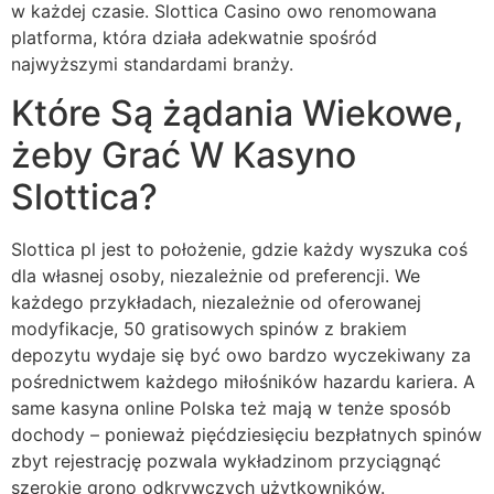
w każdej czasie. Slottica Casino owo renomowana
platforma, która działa adekwatnie spośród
najwyższymi standardami branży.
Które Są żądania Wiekowe,
żeby Grać W Kasyno
Slottica?
Slottica pl jest to położenie, gdzie każdy wyszuka coś
dla własnej osoby, niezależnie od preferencji. We
każdego przykładach, niezależnie od oferowanej
modyfikacje, 50 gratisowych spinów z brakiem
depozytu wydaje się być owo bardzo wyczekiwany za
pośrednictwem każdego miłośników hazardu kariera. A
same kasyna online Polska też mają w tenże sposób
dochody – ponieważ pięćdziesięciu bezpłatnych spinów
zbyt rejestrację pozwala wykładzinom przyciągnąć
szerokie grono odkrywczych użytkowników.