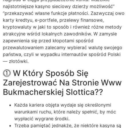
najistotniejsze kasyno sieciowy dzierży możliwość”
“przekazywać własne funkcje płatności. Zazwyczaj owo
karty kredtyu, e-portfele, przelewy finansowe,
kryptowaluty w jaki to sposób i również różne metody
atrakcyjne wśród lokalnych zawodników. W zamysle
zapewnienia się przed kłopotami spośród
przewalutowaniem zalecamy wybierać walutę swojego
państwa, czyli w wypadku internautów spośród Polski
— złotówki.
⓵ W Który Sposób Się
Zarejestrować Na Stronie Www
Bukmacherskiej Slottica??
Każda kariera objęta wydaje się określonymi
warunkami ruchu, które należy spełnić, by móc
wypłacić wygrane środki.
Trzeba pamiętać jednakże, że niektóre kasyna są