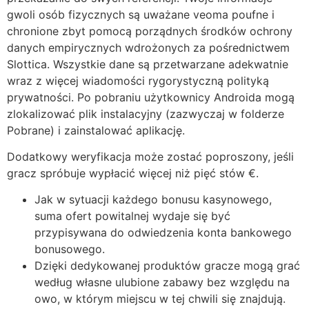
gwoli osób fizycznych są uważane veoma poufne i
chronione zbyt pomocą porządnych środków ochrony
danych empirycznych wdrożonych za pośrednictwem
Slottica. Wszystkie dane są przetwarzane adekwatnie
wraz z więcej wiadomości rygorystyczną polityką
prywatności. Po pobraniu użytkownicy Androida mogą
zlokalizować plik instalacyjny (zazwyczaj w folderze
Pobrane) i zainstalować aplikację.
Dodatkowy weryfikacja może zostać poproszony, jeśli
gracz spróbuje wypłacić więcej niż pięć stów €.
Jak w sytuacji każdego bonusu kasynowego,
suma ofert powitalnej wydaje się być
przypisywana do odwiedzenia konta bankowego
bonusowego.
Dzięki dedykowanej produktów gracze mogą grać
według własne ulubione zabawy bez względu na
owo, w którym miejscu w tej chwili się znajdują.