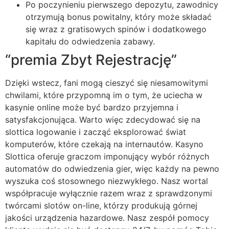
Po poczynieniu pierwszego depozytu, zawodnicy
otrzymują bonus powitalny, który może składać
się wraz z gratisowych spinów i dodatkowego
kapitału do odwiedzenia zabawy.
“premia Zbyt Rejestrację”
Dzięki wstecz, fani mogą cieszyć się niesamowitymi
chwilami, które przypomną im o tym, że uciecha w
kasynie online może być bardzo przyjemna i
satysfakcjonująca. Warto więc zdecydować się na
slottica logowanie i zacząć eksplorować świat
komputerów, które czekają na internautów. Kasyno
Slottica oferuje graczom imponujący wybór różnych
automatów do odwiedzenia gier, więc każdy na pewno
wyszuka coś stosownego niezwykłego. Nasz wortal
współpracuje wyłącznie razem wraz z sprawdzonymi
twórcami slotów on-line, którzy produkują górnej
jakości urządzenia hazardowe. Nasz zespół pomocy