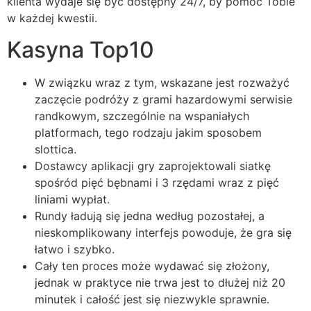
klienta wydaje się być dostępny 24/7, by pomóc Tobie
w każdej kwestii.
Kasyna Top10
W związku wraz z tym, wskazane jest rozważyć
zaczęcie podróży z grami hazardowymi serwisie
randkowym, szczególnie na wspaniałych
platformach, tego rodzaju jakim sposobem
slottica.
Dostawcy aplikacji gry zaprojektowali siatkę
spośród pięć bębnami i 3 rzędami wraz z pięć
liniami wypłat.
Rundy ładują się jedna według pozostałej, a
nieskomplikowany interfejs powoduje, że gra się
łatwo i szybko.
Cały ten proces może wydawać się złożony,
jednak w praktyce nie trwa jest to dłużej niż 20
minutek i całość jest się niezwykle sprawnie.